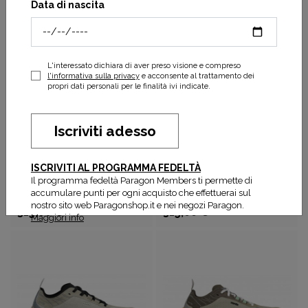
Data di nascita
315,00 €
315,00 €
APPLICA
FILTRI
L'interessato dichiara di aver preso visione e compreso
l'informativa sulla privacy
e acconsente al trattamento dei
propri dati personali per le finalità ivi indicate.
Iscriviti adesso
ISCRIVITI AL PROGRAMMA FEDELTÀ
Il programma fedeltà Paragon Members ti permette di
NORDA
NORDA
accumulare punti per ogni acquisto che effettuerai sul
Scarpa Norda 005 Man
Scarpa Norda 005 Woman
nostro sito web Paragonshop.it e nei negozi Paragon.
315,00 €
315,00 €
Maggiori info