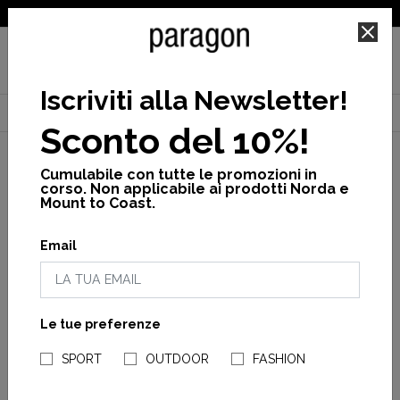
SPEDIZIONE GRATUITA PER ORDINI SUPERIORI A 25€
Iscriviti alla Newsletter
!
Home
Brand
Norda
Sconto del 10%!
Cumulabile con tutte le promozioni in
corso. Non applicabile ai prodotti Norda e
Mount to Coast.
Categorie
Email
Calzature
Abbigliamento
Genere
Le tue preferenze
NEGOZI PARAGONSHOP
Man
SPORT
OUTDOOR
FASHION
Woman
NORDA
NORDA
Norda 055 Man
Norda 055 Woman
Unisex