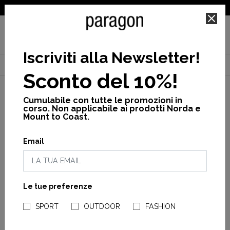
SPEDIZIONE GRATUITA PER ORDINI SUPERIORI A 25€
Iscriviti alla Newsletter
!
Home
Fashion
Donna
Calzature
Zoccoli
Sconto del 10%!
Cumulabile con tutte le promozioni in
corso. Non applicabile ai prodotti Norda e
Mount to Coast.
Filtra
per
Email
Sabot
Stivali
Slippers
Le tue preferenze
Sneakers
NEGOZI PARAGONSHOP
e
SPORT
OUTDOOR
FASHION
Mocassini
SCHOLL
SCHOLL
Platform
Pescura Clog 50
Pescura Clog 50 Bei&Honey