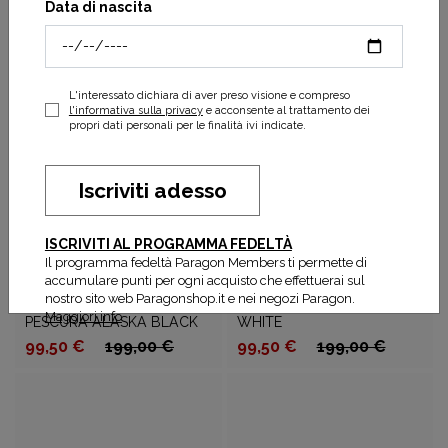
e Tacchi
Sage&DkBro Sde
Sde
Data di nascita
Zoccoli
79,50 €
159,00 €
79,50 €
159,00 €
Sandali
Slide
L'interessato dichiara di aver preso visione e compreso
Infradito
l'informativa sulla privacy
e acconsente al trattamento dei
propri dati personali per le finalità ivi indicate.
APPLICA
FILTRI
Iscriviti adesso
ISCRIVITI AL PROGRAMMA FEDELTÀ
Il programma fedeltà Paragon Members ti permette di
accumulare punti per ogni acquisto che effettuerai sul
SCHOLL
nostro sito web Paragonshop.it e nei negozi Paragon.
SCHOLL
PESCURA ALASKA OFF
Maggiori info
PESCURA ALASKA BLACK
WHITE
99,50 €
199,00 €
99,50 €
199,00 €