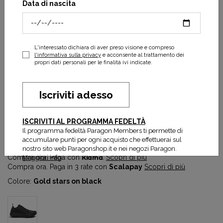
Data di nascita
L'interessato dichiara di aver preso visione e compreso
l'informativa sulla privacy
e acconsente al trattamento dei
propri dati personali per le finalità ivi indicate.
Iscriviti adesso
Scarpa Norda 001A Graphene Man
ISCRIVITI AL PROGRAMMA FEDELTÀ
Il programma fedeltà Paragon Members ti permette di
315,00 €
accumulare punti per ogni acquisto che effettuerai sul
nostro sito web Paragonshop.it e nei negozi Paragon.
Compra ora. Paga con
Klarna
.
Scopri di più
Maggiori info
Compra ora. Paga in 3 rate con
Scalapay
Scopri di più
Colore:
Gold stars on black