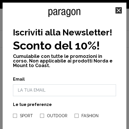
SPEDIZIONE GRATUITA PER ORDINI SUPERIORI A 25€
Iscriviti alla Newsletter
!
Home
Norda
Scarpe
Norda 001A - Norda 001A G+
Sconto del 10%!
Scarpa norda 001a graphene man
Cumulabile con tutte le promozioni in
corso. Non applicabile ai prodotti Norda e
Mount to Coast.
Email
Le tue preferenze
NEGOZI PARAGONSHOP
SPORT
OUTDOOR
FASHION