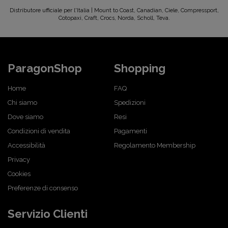
Distributore ufficiale per l'Italia | Mount to Coast, Canadian, Ciele, Compressport,
Cotopaxi, Craft, Crocs, Norda, Scholl, Teva.
ParagonShop
Shopping
Home
FAQ
Chi siamo
Spedizioni
Dove siamo
Resi
Condizioni di vendita
Pagamenti
Accessibilità
Regolamento Membership
Privacy
Cookies
Preferenze di consenso
Servizio Clienti