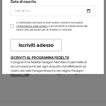
Data di nascita
da 12,00 €
30,00 €
17,50 €
35,00 €
APPLICA
FILTRI
L'interessato dichiara di aver preso visione e compreso
l'informativa sulla privacy
e acconsente al trattamento dei
propri dati personali per le finalità ivi indicate.
Iscriviti adesso
ISCRIVITI AL PROGRAMMA FEDELTÀ
Il programma fedeltà Paragon Members ti permette di
Compressport
Compressport
accumulare punti per ogni acquisto che effettuerai sul
FREE BELT PRO
Free Belt Pro Stay Behind
nostro sito web Paragonshop.it e nei negozi Paragon.
18,00 €
45,00 €
25,00 €
50,00 €
Maggiori info