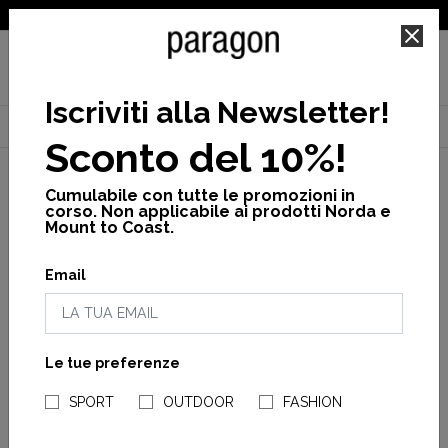
SPEDIZIONE GRATUITA PER ORDINI SUPERIORI A 25€
Iscriviti alla Newsletter
!
Home
Sport
Accessori
Accessori
Cinture Running
Sconto del 10%!
Cumulabile con tutte le promozioni in
corso. Non applicabile ai prodotti Norda e
Mount to Coast.
Filtra
per
Email
Zaini
Running
Cinture
Running
Le tue preferenze
NEGOZI PARAGONSHOP
Cappelli
e fasce
SPORT
OUTDOOR
FASHION
Compressport
Compressport
Altri
Free belt
Free Belt Mini
accessori