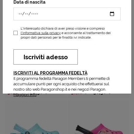
Data di nascita
23,92 €
29,90 €
26,53 €
37,90 €
L'interessato dichiara di aver preso visione e compreso
l'informativa sulla privacy
e acconsente al trattamento dei
propri dati personali per le finalità ivi indicate.
Iscriviti adesso
ISCRIVITI AL PROGRAMMA FEDELTÀ
Il programma fedeltà Paragon Members ti permette di
Crocs
Crocs
accumulare punti per ogni acquisto che effettuerai sul
Rain Boot K
Classic Clog Kid
nostro sito web Paragonshop.it e nei negozi Paragon.
31,12 €
38,90 €
31,12 €
38,90 €
Maggiori info