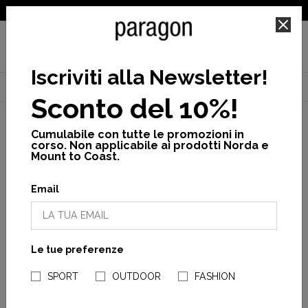
SPEDIZIONE GRATUITA PER ORDINI SUPERIORI A 25€
Iscriviti alla Newsletter
!
Home
Fashion
Kid
Calzature
Sconto del 10%!
Cumulabile con tutte le promozioni in
corso. Non applicabile ai prodotti Norda e
Mount to Coast.
Filtra
per
Email
Sabot
Slippers
Stivali
Le tue preferenze
NEGOZI PARAGONSHOP
SPORT
OUTDOOR
FASHION
APPLICA
Crocs
Crocs
FILTRI
Classic Slipper Kid
Classic Lined Clog Kid