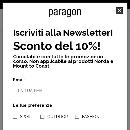
SPEDIZIONE GRATUITA PER ORDINI SUPERIORI A 25€
Iscriviti alla Newsletter
!
Dove siamo
Sconto del 10%!
Cumulabile con tutte le promozioni in
Vieni a scoprire tutti i nostri migliori prodotti direttamente
corso. Non applicabile ai prodotti Norda e
nei negozi ufficiali Paragon. Troverai le nostre novità e
Mount to Coast.
tutte le nuove collezioni di scarpe e abbigliamento dei
nostri marchi: Crocs, Colors Of California, Canadian e
Email
molti altri.
Le tue preferenze
Paragon Firenze
NEGOZI PARAGONSHOP
Via del Corso, 39R
SPORT
OUTDOOR
FASHION
50122 Firenze (FI)
Tel. 055 2399518