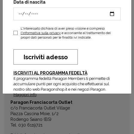
Data di nascita
E-Mail:
viadelcorso@paragonshop.it
Paragon Viareggio
Viale G. Marconi, 38
55049 Viareggio (LU)
L'interessato dichiara di aver preso visione e compreso
Tel. 0584 633323
l'informativa sulla privacy
e acconsente al trattamento dei
propri dati personali per le finalità ivi indicate.
E-Mail:
viareggio@paragonshop.it
Paragon Beach
Pontile Lungomare Europa, 19
Iscriviti adesso
55041 Lido di Camaiore (LU)
Tel. +39 338 644 2052
ISCRIVITI AL PROGRAMMA FEDELTÀ
E-Mail:
lidodicamaiore@paragonshop.it
Il programma fedeltà Paragon Members ti permette di
accumulare punti per ogni acquisto che effettuerai sul
nostro sito web Paragonshop.it e nei negozi Paragon.
Maggiori info
Paragon Franciacorta Outlet
c/o Franciacorta Outlet Village
Piazza Cascina Moie, 1/2
Rodengo Saiano (BS)
Tel. 030 6119721