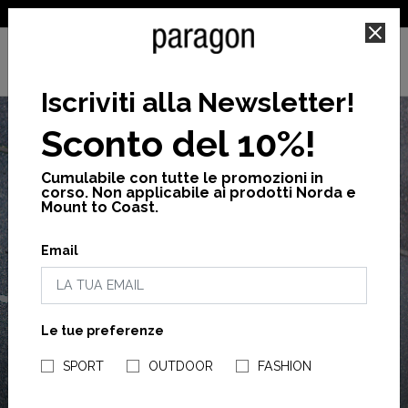
SPEDIZIONE GRATUITA PER ORDINI SUPERIORI A 25€
Iscriviti alla Newsletter
!
Sconto del 10%!
Cumulabile con tutte le promozioni in
corso. Non applicabile ai prodotti Norda e
Mount to Coast.
LAST
FINAL SALE
Email
FINO AL -60%
CHANCE
Ultime taglie disponibili.
Le tue preferenze
UOMO
NEGOZI PARAGONSHOP
SPORT
OUTDOOR
FASHION
ACQUISTA ORA
DONNA