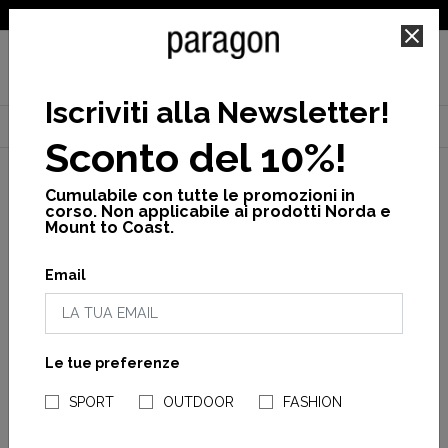
SPEDIZIONE GRATUITA PER ORDINI SUPERIORI A 25€
Iscriviti alla Newsletter
!
Home
Donna
Calzature
Sabot
Justine dark beige
Sconto del 10%!
Cumulabile con tutte le promozioni in
corso. Non applicabile ai prodotti Norda e
Mount to Coast.
Email
Le tue preferenze
NEGOZI PARAGONSHOP
SPORT
OUTDOOR
FASHION