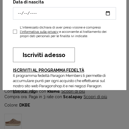
Data di nascita
L'interessato dichiara di aver preso visione e compreso
l'informativa sulla privacy
e acconsente al trattamento dei
propri dati personali per le finalità ivi indicate.
Iscriviti adesso
JUSTINE DARK BEIGE
ISCRIVITI AL PROGRAMMA FEDELTÀ
54,50 €
109,00 €
Il programma fedeltà Paragon Members ti permette di
Prezzo più basso degli ultimi 30 gg:
54,50 €
accumulare punti per ogni acquisto che effettuerai sul
nostro sito web Paragonshop.it e nei negozi Paragon.
Maggiori info
Compra ora. Paga con
Klarna
.
Scopri di più
Compra ora. Paga in 3 rate con
Scalapay
Scopri di più
Colore:
DKBE