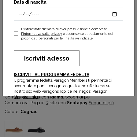
Data di nascita
L'interessato dichiara di aver preso visione e compreso
l'informativa sulla privacy
e acconsente al trattamento dei
propri dati personali per le finalità ivi indicate.
Iscriviti adesso
Pescura Anne
ISCRIVITI AL PROGRAMMA FEDELTÀ
57,50 €
115,00 €
Il programma fedeltà Paragon Members ti permette di
Prezzo più basso degli ultimi 30 gg:
57,50 €
accumulare punti per ogni acquisto che effettuerai sul
nostro sito web Paragonshop.it e nei negozi Paragon.
Maggiori info
Compra ora. Paga con
Klarna
.
Scopri di più
Compra ora. Paga in 3 rate con
Scalapay
Scopri di più
Colore:
Cognac