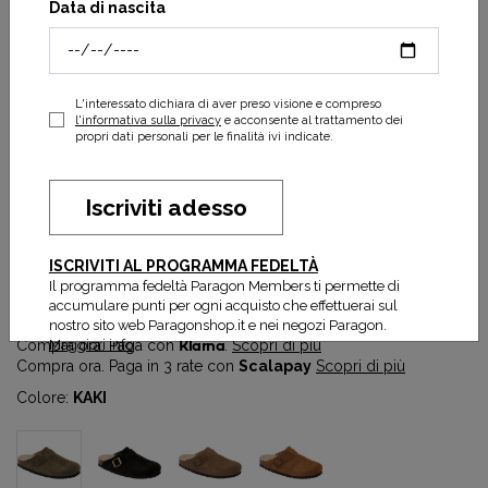
Data di nascita
L'interessato dichiara di aver preso visione e compreso
l'informativa sulla privacy
e acconsente al trattamento dei
propri dati personali per le finalità ivi indicate.
Iscriviti adesso
Fae
ISCRIVITI AL PROGRAMMA FEDELTÀ
47,50 €
95,00 €
Il programma fedeltà Paragon Members ti permette di
Prezzo più basso degli ultimi 30 gg:
47,50 €
accumulare punti per ogni acquisto che effettuerai sul
nostro sito web Paragonshop.it e nei negozi Paragon.
Maggiori info
Compra ora. Paga con
Klarna
.
Scopri di più
Compra ora. Paga in 3 rate con
Scalapay
Scopri di più
Colore:
KAKI