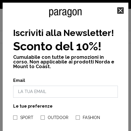
SPEDIZIONE GRATUITA PER ORDINI SUPERIORI A 25€
Iscriviti alla Newsletter
!
Home
Donna
Calzature
Sabot
Fae
Sconto del 10%!
Cumulabile con tutte le promozioni in
corso. Non applicabile ai prodotti Norda e
Mount to Coast.
Email
Le tue preferenze
NEGOZI PARAGONSHOP
SPORT
OUTDOOR
FASHION