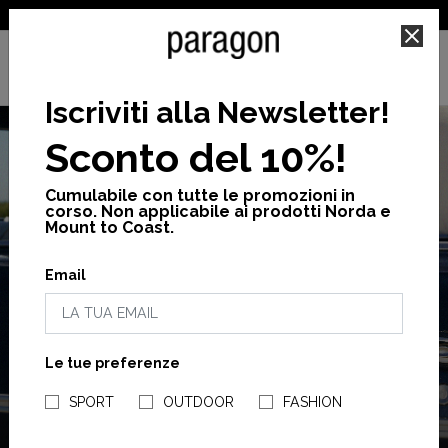
SPEDIZIONE GRATUITA PER ORDINI SUPERIORI A 25€
Iscriviti alla Newsletter
!
Sconto del 10%!
Cumulabile con tutte le promozioni in
corso. Non applicabile ai prodotti Norda e
Mount to Coast.
Email
SALDI
FINO AL -50%
Le tue preferenze
NEGOZI PARAGONSHOP
ACQUISTA ORA
SPORT
OUTDOOR
FASHION