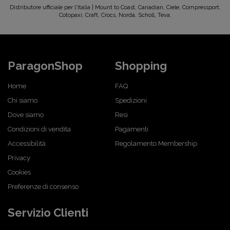
Distributore ufficiale per l'Italia | Mount to Coast, Canadian, Ciele, Compressport,
Cotopaxi, Craft, Crocs, Norda, Scholl, Teva.
ParagonShop
Shopping
Home
FAQ
Chi siamo
Spedizioni
Dove siamo
Resi
Condizioni di vendita
Pagamenti
Accessibilità
Regolamento Membership
Privacy
Cookies
Preferenze di consenso
Servizio Clienti