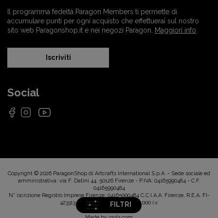
Il programma fedeltà Paragon Members ti permette di
accumulare punti per ogni acquisto che effettuerai sul nostro
sito web Paragonshop.it e nei negozi Paragon.
Maggiori info
Iscriviti
Social
Copyright © 2026 ParagonShop di Artcrafts International S.p.A. - Sede sociale ed
amministrativa: via F. Datini 44, 50126 Firenze - P.IVA: 04165990484 - C.F.
04165990484
N° iscrizione Registro Imprese Firenze: 04165990484 C.C.I.A.A. Firenze, R.E.A. FI-
423313 - Capitale sociale: € 1.020.000 i.v.
FILTRI
Made by
inol3.com