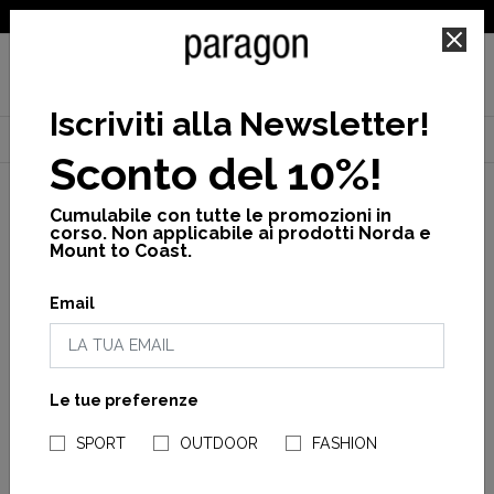
SPEDIZIONE GRATUITA PER ORDINI SUPERIORI A 25€
Iscriviti alla Newsletter
!
Home
Brand
Teva
Donna
Sconto del 10%!
Cumulabile con tutte le promozioni in
corso. Non applicabile ai prodotti Norda e
Mount to Coast.
Genere
Email
Woman
Man
Unisex
Le tue preferenze
NEGOZI PARAGONSHOP
APPLICA
SPORT
OUTDOOR
FASHION
Teva
FILTRI
Teva
Terra Fi 5 Universal Sandalo