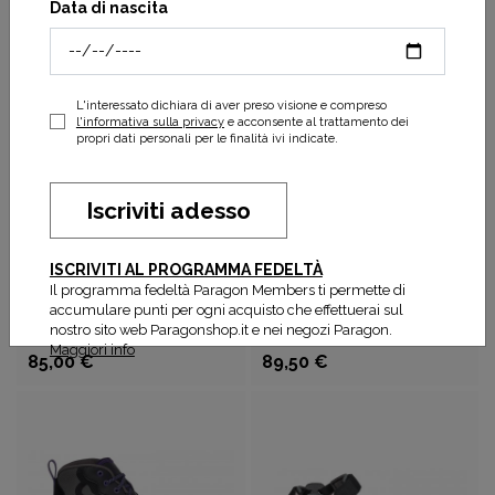
Terra Fi Lite Sandalo W
M
Data di nascita
76,08 €
89,50 €
79,20 €
99,00 €
L'interessato dichiara di aver preso visione e compreso
l'informativa sulla privacy
e acconsente al trattamento dei
propri dati personali per le finalità ivi indicate.
Iscriviti adesso
ISCRIVITI AL PROGRAMMA FEDELTÀ
Il programma fedeltà Paragon Members ti permette di
accumulare punti per ogni acquisto che effettuerai sul
Teva
Teva
nostro sito web Paragonshop.it e nei negozi Paragon.
Elzada Sandalo W
Hurricane Verge
Maggiori info
85,00 €
89,50 €