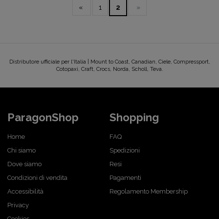
«
1
2
»
Distributore ufficiale per l'Italia | Mount to Coast, Canadian, Ciele, Compressport,
Cotopaxi, Craft, Crocs, Norda, Scholl, Teva.
ParagonShop
Shopping
Home
FAQ
Chi siamo
Spedizioni
Dove siamo
Resi
Condizioni di vendita
Pagamenti
Accessibilità
Regolamento Membership
Privacy
Cookies