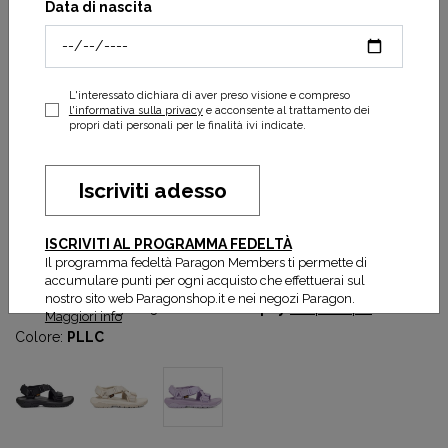
Data di nascita
L'interessato dichiara di aver preso visione e compreso
l'informativa sulla privacy
e acconsente al trattamento dei
propri dati personali per le finalità ivi indicate.
Iscriviti adesso
Hurricane Verge
ISCRIVITI AL PROGRAMMA FEDELTÀ
89,50 €
Il programma fedeltà Paragon Members ti permette di
accumulare punti per ogni acquisto che effettuerai sul
Compra ora. Paga con
Klarna
.
Scopri di più
nostro sito web Paragonshop.it e nei negozi Paragon.
Compra ora. Paga in 3 rate con
Scalapay
Scopri di più
Maggiori info
Colore:
PLLC