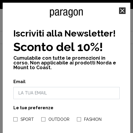
SPEDIZIONE GRATUITA PER ORDINI SUPERIORI A 25€
Iscriviti alla Newsletter
!
Home
Teva
Donna
Vedi tutto
Hurricane verge
Sconto del 10%!
Cumulabile con tutte le promozioni in
corso. Non applicabile ai prodotti Norda e
Mount to Coast.
Email
Le tue preferenze
NEGOZI PARAGONSHOP
SPORT
OUTDOOR
FASHION