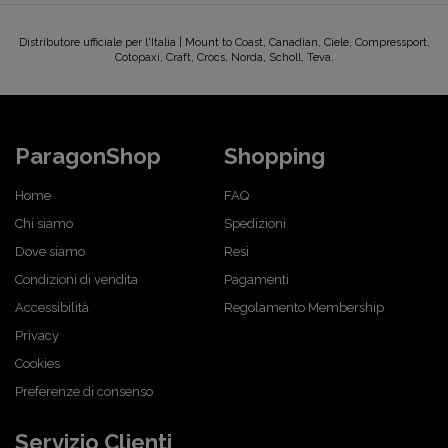
Distributore ufficiale per l'Italia | Mount to Coast, Canadian, Ciele, Compressport,
Cotopaxi, Craft, Crocs, Norda, Scholl, Teva.
ParagonShop
Shopping
Home
FAQ
Chi siamo
Spedizioni
Dove siamo
Resi
Condizioni di vendita
Pagamenti
Accessibilità
Regolamento Membership
Privacy
Cookies
Preferenze di consenso
Servizio Clienti