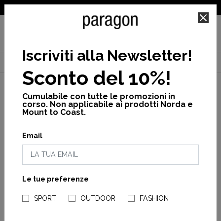
SPEDIZIONE GRATUITA PER ORDINI SUPERIORI A 25€
Iscriviti alla Newsletter
!
Home
Brand
Crocs
Cross
Infradito
Sconto del 10%!
Cumulabile con tutte le promozioni in
corso. Non applicabile ai prodotti Norda e
Mount to Coast.
APPLICA
Email
FILTRI
Le tue preferenze
NEGOZI PARAGONSHOP
SPORT
OUTDOOR
FASHION
Crocs
Crocband Flip U