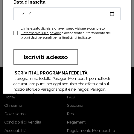
Data di nascita
27,93 €
39,90 €
L'interessato dichiara di aver preso visione e compreso
l'informativa sulla privacy
e acconsente al trattamento dei
propri dati personali per le finalità ivi indicate.
Distributore ufficiale per l'Italia | Mount to Coast, Canadian, Ciele, Compressport,
Iscriviti adesso
Cotopaxi, Craft, Crocs, Norda, Scholl, Teva.
ISCRIVITI AL PROGRAMMA FEDELTÀ
Il programma fedeltà Paragon Members ti permette di
ParagonShop
Shopping
accumulare punti per ogni acquisto che effettuerai sul
nostro sito web Paragonshop.it e nei negozi Paragon.
Maggiori info
Home
FAQ
Chi siamo
Spedizioni
Dove siamo
Resi
Condizioni di vendita
Pagamenti
Accessibilità
Regolamento Membership