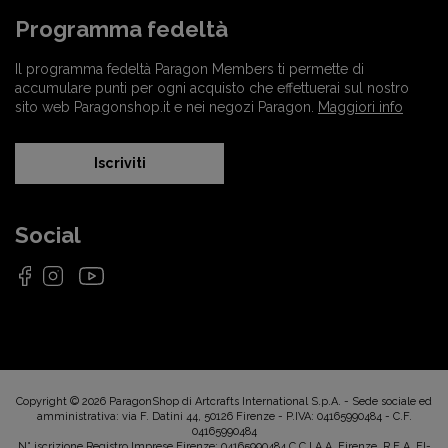
Programma fedeltà
Il programma fedeltà Paragon Members ti permette di
accumulare punti per ogni acquisto che effettuerai sul nostro
sito web Paragonshop.it e nei negozi Paragon.
Maggiori info
Iscriviti
Social
Copyright © 2026 ParagonShop di Artcrafts International S.p.A. - Sede sociale ed
amministrativa: via F. Datini 44, 50126 Firenze - P.IVA: 04165990484 - C.F.
04165990484
N° iscrizione Registro Imprese Firenze: 04165990484 C.C.I.A.A. Firenze, R.E.A. FI-