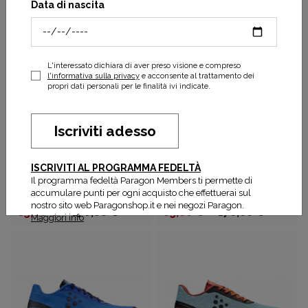
Data di nascita
72,00 €
180,00 €
90,00 €
180,00 €
L'interessato dichiara di aver preso visione e compreso
l'informativa sulla privacy
e acconsente al trattamento dei
propri dati personali per le finalità ivi indicate.
Iscriviti adesso
ISCRIVITI AL PROGRAMMA FEDELTÀ
Il programma fedeltà Paragon Members ti permette di
CRAFT
CRAFT
accumulare punti per ogni acquisto che effettuerai sul
Endurance trail m
Endurance trail m
nostro sito web Paragonshop.it e nei negozi Paragon.
85,00 €
170,00 €
85,00 €
170,00 €
Maggiori info