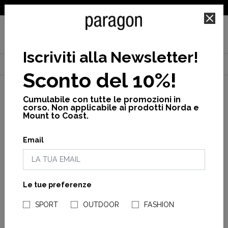
SPEDIZIONE GRATUITA PER ORDINI SUPERIORI A 25€
Iscriviti alla Newsletter
!
Home
Brand
Craft
Cross
Promo
Sconto del 10%!
Cumulabile con tutte le promozioni in
corso. Non applicabile ai prodotti Norda e
Mount to Coast.
Genere
Email
Woman
Man
Le tue preferenze
APPLICA
NEGOZI PARAGONSHOP
FILTRI
SPORT
OUTDOOR
FASHION
CRAFT
CRAFT
CTM Ultra Trail W
CTM Ultra Trail M