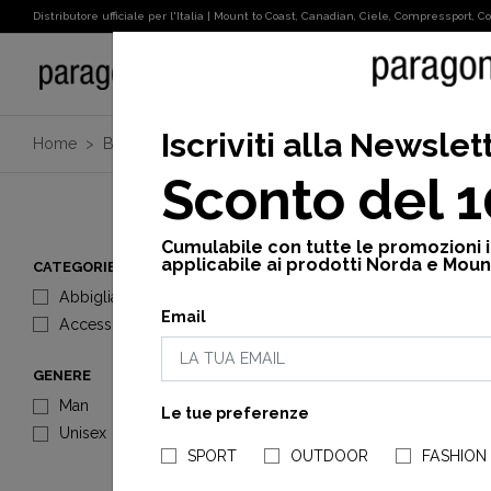
Distributore ufficiale per l'Italia | Mount to Coast, Canadian, Ciele, Compressport, Cot
SPORT
Iscriviti alla Newslet
Home
Brand
Cotopaxi
Uomo
Vedi tutto
Sconto del 
Cumulabile con tutte le promozioni 
applicabile ai prodotti Norda e Moun
CATEGORIE
Abbigliamento
Email
Accessori
GENERE
Man
Le tue preferenze
Unisex
SPORT
OUTDOOR
FASHION