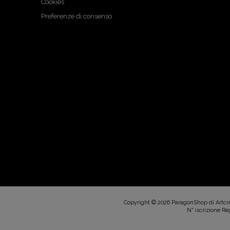
Cookies
Preferenze di consenso
Copyright © 2026 ParagonShop di Artcraft
N° iscrizione Reg