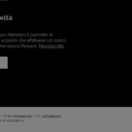
eltà
gon Members ti permette di
acquisto che effettuerai sul nostro
 nei negozi Paragon.
Maggiori info
e - P.IVA: 04165990484 - C.F. 04165990484
: € 1.020.000 i.v.