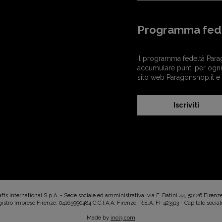
Programma fed
Il programma fedeltà Para
accumulare punti per ogni 
sito web Paragonshop.it e
Iscriviti
s International S.p.A. - Sede sociale ed amministrativa: via F. Datini 44, 50126 Firenz
istro Imprese Firenze: 04165990484 C.C.I.A.A. Firenze, R.E.A. FI-423313 - Capitale sociale
Made by
inol3.com