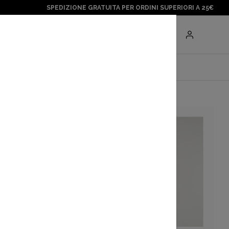
SPEDIZIONE GRATUITA PER ORDINI SUPERIORI A 25€
Negozi
BRANDS
paragonshop