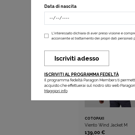
Data di nascita
COTOPAXI
Rayu Rain Jacket Man
da 93,00 €
155,00 
L'interessato dichiara di aver preso visione e comp
acconsente al trattamento dei propri dati personali per
Iscriviti adesso
ISCRIVITI AL PROGRAMMA FEDELTÀ
Il programma fedeltà Paragon Members ti permett
acquisto che effettuerai sul nostro sito web Parago
Maggiori info
COTOPAXI
Viento Wind Jacket M
139,00 €