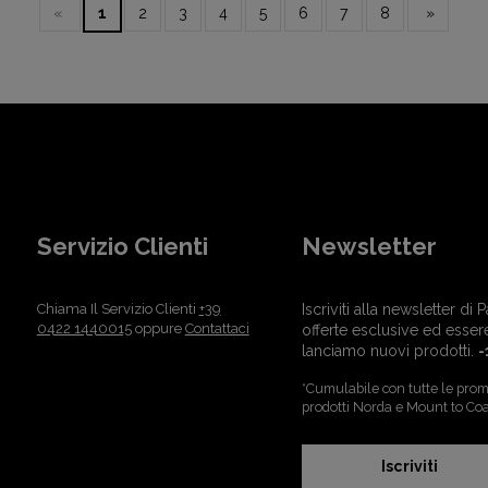
«
1
2
3
4
5
6
7
8
»
Servizio Clienti
Newsletter
Chiama Il Servizio Clienti
+39
Iscriviti alla newsletter d
0422 1440015
oppure
Contattaci
offerte esclusive ed esser
lanciamo nuovi prodotti.
-
*Cumulabile con tutte le promo
prodotti Norda e Mount to Coa
Iscriviti