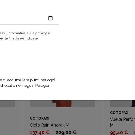
COTOPAXI
COTOPAXI
Impermeo 3L Hooded Shell
Jacket M
Cielo Rain J
€
da 153,00 €
255,00 €
da 135,00
reso
l'informativa sulla privacy
e
 le finalità ivi indicate.
e di accumulare punti per ogni
nshop.it e nei negozi Paragon.
COTOPAXI
COTOPAXI
Vuelta Perf
Cielo Rain Anorak M
M
137,40 €
229,00 €
95,40 €