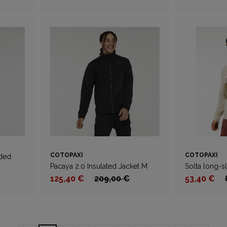
COTOPAXI
COTOPAXI
oded
Pacaya 2.0 Insulated Jacket M
Solta long-s
125,40 €
209,00 €
53,40 €