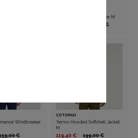
COTOPAXI
acket M
Teca Half-Zip Windbreaker M
 €
225,00 €
da 69,00 €
115,00 €
COTOPAXI
ormance Windbreaker
Yermo Hooded Softshell Jacket
M
159,00 €
119,40 €
199,00 €