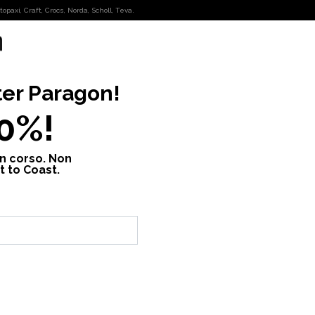
opaxi, Craft, Crocs, Norda, Scholl, Teva.
OUTDOOR
FASHION
ter
Paragon
!
10%!
in corso. Non
t to Coast.