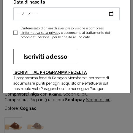
Data di nascita
L'interessato dichiara di aver preso visione e compreso
l'informativa sulla privacy
e acconsente al trattamento dei
propri dati personali per le finalità ivi indicate.
Iscriviti adesso
Pescura Sarah
ISCRIVITI AL PROGRAMMA FEDELTÀ
74,50 €
149,00 €
Il programma fedeltà Paragon Members ti permette di
Prezzo più basso degli ultimi 30 gg:
74,50 €
accumulare punti per ogni acquisto che effettuerai sul
nostro sito web Paragonshop.it e nei negozi Paragon.
Maggiori info
Compra ora. Paga con
Klarna
.
Scopri di più
Compra ora. Paga in 3 rate con
Scalapay
Scopri di più
Colore:
Cognac