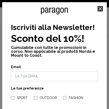
SPEDIZIONE GRATUITA PER ORDINI SUPERIORI A 25€
Iscriviti alla Newsletter
!
Home
Donna
Calzature
Platform e Tacchi
Pescura sarah
Sconto del 10%!
Cumulabile con tutte le promozioni in
corso. Non applicabile ai prodotti Norda e
Mount to Coast.
Email
Le tue preferenze
NEGOZI PARAGONSHOP
SPORT
OUTDOOR
FASHION