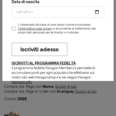
Data di nascita
L'interessato dichiara di aver preso visione e compreso
l'informativa sulla privacy
e acconsente al trattamento dei
propri dati personali per le finalità ivi indicate.
Iscriviti adesso
Julien Chunky Dk Beige Sde
ISCRIVITI AL PROGRAMMA FEDELTÀ
42,50 €
85,00 €
Il programma fedeltà Paragon Members ti permette di
accumulare punti per ogni acquisto che effettuerai sul
Prezzo più basso degli ultimi 30 gg:
42,50 €
nostro sito web Paragonshop.it e nei negozi Paragon.
Maggiori info
Compra ora. Paga con
Klarna
.
Scopri di più
Compra ora. Paga in 3 rate con
Scalapay
Scopri di più
Colore:
DKBE