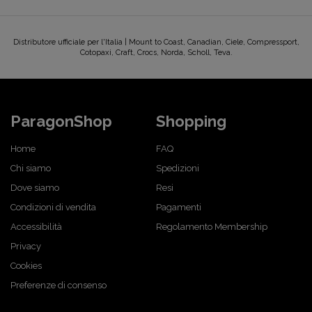
Distributore ufficiale per l'Italia | Mount to Coast, Canadian, Ciele, Compressport,
Cotopaxi, Craft, Crocs, Norda, Scholl, Teva.
ParagonShop
Shopping
Home
FAQ
Chi siamo
Spedizioni
Dove siamo
Resi
Condizioni di vendita
Pagamenti
Accessibilità
Regolamento Membership
Privacy
Cookies
Preferenze di consenso