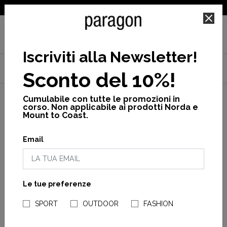
SPEDIZIONE GRATUITA PER ORDINI SUPERIORI A 25€
Iscriviti alla Newsletter
!
Home
Scholl
Donna
nuovi arrivi
Sconto del 10%!
Julien chunky dk beige sde
Cumulabile con tutte le promozioni in
corso. Non applicabile ai prodotti Norda e
Mount to Coast.
Email
Le tue preferenze
NEGOZI PARAGONSHOP
SPORT
OUTDOOR
FASHION