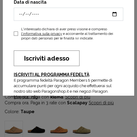
Data di nascita
L'interessato dichiara di aver preso visione e compreso
l'informativa sulla privacy
e acconsente al trattamento dei
propri dati personali per le finalità ivi indicate.
Iscriviti adesso
FAE NEW TAUPE
ISCRIVITI AL PROGRAMMA FEDELTÀ
47,50 €
95,00 €
Il programma fedeltà Paragon Members ti permette di
Prezzo più basso degli ultimi 30 gg:
47,50 €
accumulare punti per ogni acquisto che effettuerai sul
nostro sito web Paragonshop.it e nei negozi Paragon.
Maggiori info
Compra ora. Paga con
Klarna
.
Scopri di più
Compra ora. Paga in 3 rate con
Scalapay
Scopri di più
Colore:
Taupe