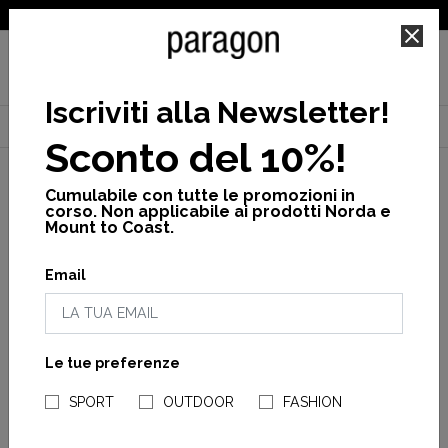
SPEDIZIONE GRATUITA PER ORDINI SUPERIORI A 25€
Iscriviti alla Newsletter
!
Home
Scholl
Donna
nuovi arrivi
Anais chunky
Sconto del 10%!
Cumulabile con tutte le promozioni in
corso. Non applicabile ai prodotti Norda e
Mount to Coast.
Email
Le tue preferenze
NEGOZI PARAGONSHOP
SPORT
OUTDOOR
FASHION