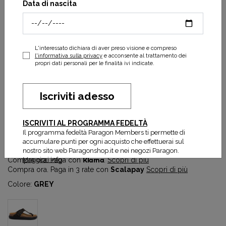
Data di nascita
L'interessato dichiara di aver preso visione e compreso
l'informativa sulla privacy
e acconsente al trattamento dei
propri dati personali per le finalità ivi indicate.
Iscriviti adesso
Anais Chunky
ISCRIVITI AL PROGRAMMA FEDELTÀ
37,50 €
75,00 €
Il programma fedeltà Paragon Members ti permette di
Prezzo più basso degli ultimi 30 gg:
37,50 €
accumulare punti per ogni acquisto che effettuerai sul
nostro sito web Paragonshop.it e nei negozi Paragon.
Maggiori info
Compra ora. Paga con
Klarna
.
Scopri di più
Compra ora. Paga in 3 rate con
Scalapay
Scopri di più
Colore:
GREY