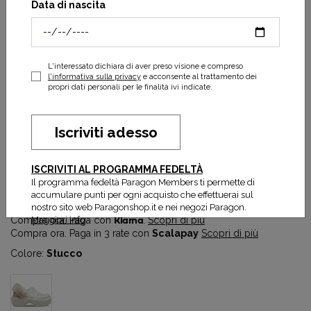
Data di nascita
L'interessato dichiara di aver preso visione e compreso
l'informativa sulla privacy
e acconsente al trattamento dei
propri dati personali per le finalità ivi indicate.
Iscriviti adesso
Stomp Lined Clog Woman
ISCRIVITI AL PROGRAMMA FEDELTÀ
60,13 €
85,90 €
Il programma fedeltà Paragon Members ti permette di
Prezzo più basso degli ultimi 30 gg:
60,13 €
accumulare punti per ogni acquisto che effettuerai sul
nostro sito web Paragonshop.it e nei negozi Paragon.
Maggiori info
Compra ora. Paga con
Klarna
.
Scopri di più
Compra ora. Paga in 3 rate con
Scalapay
Scopri di più
Colore:
Stucco