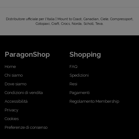
Distributore ufficiale per l'Italia | Mount to Coast, Canadian, Ciele, Compressport,
Cotopaxi, Craft, Crocs, Norda, Scholl, Teva.
ParagonShop
Shopping
Home
FAQ
Chi siamo
Spedizioni
Dove siamo
Resi
Condizioni di vendita
Pagamenti
Accessibilità
Regolamento Membership
Privacy
Cookies
Preferenze di consenso