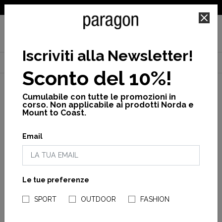
SPEDIZIONE GRATUITA PER ORDINI SUPERIORI A 25€
Iscriviti alla Newsletter
!
Home
Crocs
Cross
I Classici
Stomp lined clog woman
Sconto del 10%!
Cumulabile con tutte le promozioni in
corso. Non applicabile ai prodotti Norda e
Mount to Coast.
Email
Le tue preferenze
NEGOZI PARAGONSHOP
SPORT
OUTDOOR
FASHION