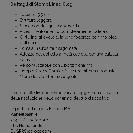
Dettagli di Stomp Lined Clog:
Tacco di 5,5 cm
Struttura leggera
Suola con design a capocorda
Rivestimento interno completamente foderato
Cinturino girevole al tallone foderato con morbida
pelliccia
Tomaia in Croslite™ sagomata
Altezza del colletto a metà caviglia per una calzata
naturale
Personalizzabile con Jibbitz™ charms
Doppio Crocs Comfort™: Incredibilmente robusto.
Morbido. Comfort avvolgente.
Il colore effettivo potrebbe variare leggermente a causa
della risoluzione dello schermo del tuo dispositivo.
Importato da Crocs Europe B.V.
Planeetbaan 4
2132HZ Hoofddorp
The Netherlands
EUGPRS@crocs.com