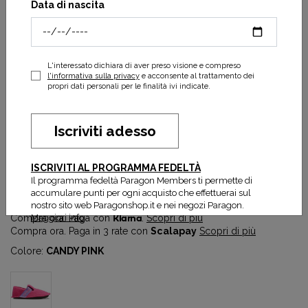
Data di nascita
L'interessato dichiara di aver preso visione e compreso
l'informativa sulla privacy
e acconsente al trattamento dei
propri dati personali per le finalità ivi indicate.
Iscriviti adesso
Classic Slipper K
ISCRIVITI AL PROGRAMMA FEDELTÀ
23,92 €
29,90 €
Il programma fedeltà Paragon Members ti permette di
Prezzo più basso degli ultimi 30 gg:
23,92 €
accumulare punti per ogni acquisto che effettuerai sul
nostro sito web Paragonshop.it e nei negozi Paragon.
Maggiori info
Compra ora. Paga con
Klarna
.
Scopri di più
Compra ora. Paga in 3 rate con
Scalapay
Scopri di più
Colore:
CANDY PINK