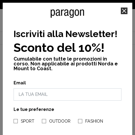
SPEDIZIONE GRATUITA PER ORDINI SUPERIORI A 25€
Iscriviti alla Newsletter
!
Home
Kid
Calzature
Slippers
Classic slipper k
Sconto del 10%!
Cumulabile con tutte le promozioni in
corso. Non applicabile ai prodotti Norda e
Mount to Coast.
Email
Le tue preferenze
NEGOZI PARAGONSHOP
SPORT
OUTDOOR
FASHION