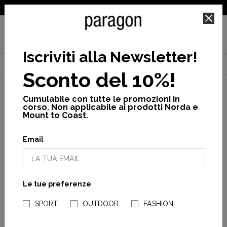
SPEDIZIONE GRATUITA PER ORDINI SUPERIORI A 25€
Iscriviti alla Newsletter
!
Home
Donna
Scarpe
Nordic
Nordic terrain w
Sconto del 10%!
Cumulabile con tutte le promozioni in
corso. Non applicabile ai prodotti Norda e
Mount to Coast.
Email
Le tue preferenze
NEGOZI PARAGONSHOP
SPORT
OUTDOOR
FASHION