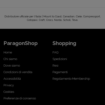
Distributore ufficiale per l'Italia | Mount to Coast, Canadian, Ciele, Compressport,
Cotopaxi, Craft, Crocs, Norda, Scholl, Teva.
ParagonShop
Shopping
Home
FAQ
Chi siamo
Spedizioni
Dove siamo
Resi
Condizioni di vendita
Pagamenti
Accessibilità
Regolamento Membership
Privacy
Cookies
Preferenze di consenso