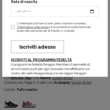
Data di nascita
L'interessato dichiara di aver preso visione e compreso
l'informativa sulla privacy
e acconsente al trattamento dei
propri dati personali per le finalità ivi indicate.
Iscriviti adesso
Nordic Terrain W
ISCRIVITI AL PROGRAMMA FEDELTÀ
90,00 €
180,00 €
Il programma fedeltà Paragon Members ti permette di
Prezzo più basso degli ultimi 30 gg:
90,00 €
accumulare punti per ogni acquisto che effettuerai sul
nostro sito web Paragonshop.it e nei negozi Paragon.
Maggiori info
Compra ora. Paga con
Klarna
.
Scopri di più
Compra ora. Paga in 3 rate con
Scalapay
Scopri di più
Colore:
Tofu-metro