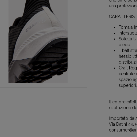
che offre sens
una protezion
CARATTERIST
Tomaia i
Intersuol
Soletta U
piede
Il battis
flessibili
distribuz
Craft Reg
centrale 
spazio ag
superiori.
Il colore effe
risoluzione de
Importato da A
Via Datini 44, 5
consumer@artc