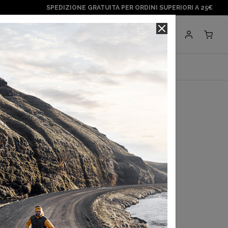
SPEDIZIONE GRATUITA PER ORDINI SUPERIORI A 25€
Negozi
BRANDS
paragonshop
rrain M
0,00 €
egli ultimi 30 gg:
90,00 €
a con
Klarna
.
Scopri di più
 in 3 rate con
Scalapay
Scopri di più