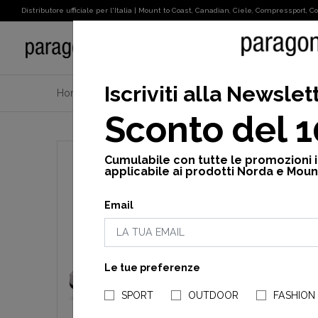
Distributore ufficiale per l'Italia | Mount to Coast, Canadian, Ciele, Compressport, Cot
SPORT
Iscriviti alla Newslet
Home
Uomo
Scarpe
Nordic
Nordic terrai
Sconto del 
Cumulabile con tutte le promozioni 
applicabile ai prodotti Norda e Moun
Email
Le tue preferenze
SPORT
OUTDOOR
FASHION