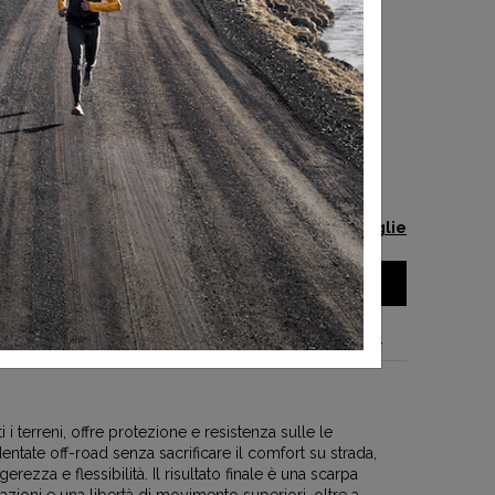
-50%
 TAGLIA
Guida alle taglie
AGGIUNGI AL CARRELLO
el prodotto
i i terreni, offre protezione e resistenza sulle le
dentate off-road senza sacrificare il comfort su strada,
erezza e flessibilità. Il risultato finale è una scarpa