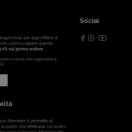
Social
i Paragonshop per approfittare di
e tra i primi a sapere quando
10% sul primo ordine
zioni in corso. Non applicabile ai
st.
eltà
gon Members ti permette di
acquisto che effettuerai sul nostro
 nei negozi Paragon.
Maggiori info