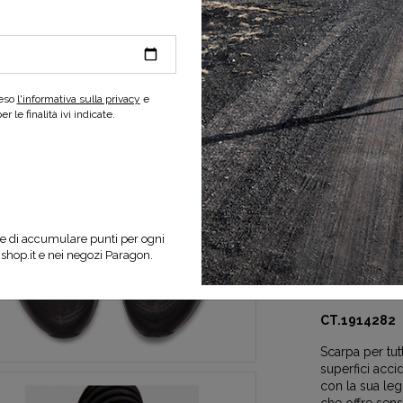
-50%
reso
l'informativa sulla privacy
e
 le finalità ivi indicate.
SELEZIONA UNA
e di accumulare punti per ogni
nshop.it e nei negozi Paragon.
Specifiche d
CT.1914282
Scarpa per tutt
superfici acci
con la sua legg