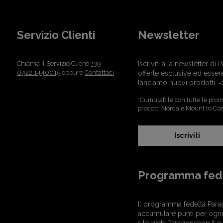
Servizio Clienti
Newsletter
Chiama Il Servizio Clienti
+39
Iscriviti alla newsletter d
0422 1440015
oppure
Contattaci
offerte esclusive ed esser
lanciamo nuovi prodotti.
-
*Cumulabile con tutte le promo
prodotti Norda e Mount to Coa
Iscriviti
Programma fed
Il programma fedeltà Para
accumulare punti per ogni 
sito web Paragonshop.it e