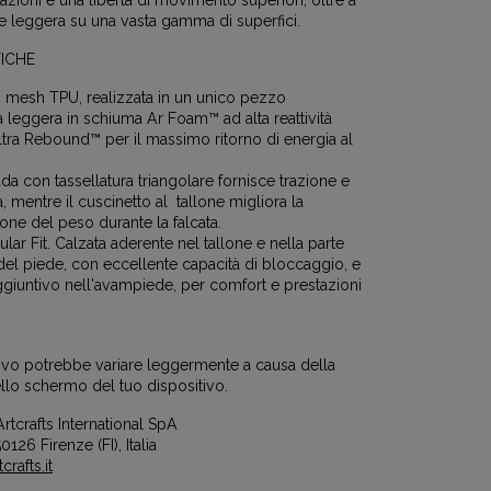
azioni e una libertà di movimento superiori, oltre a
e leggera su una vasta gamma di superfici.
ICHE
n mesh TPU, realizzata in un unico pezzo
a leggera in schiuma Ar Foam™ ad alta reattività
ltra Rebound™ per il massimo ritorno di energia al
trada con tassellatura triangolare fornisce trazione e
tà, mentre il cuscinetto al tallone migliora la
ione del peso durante la falcata.
ular Fit. Calzata aderente nel tallone e nella parte
del piede, con eccellente capacità di bloccaggio, e
giuntivo nell'avampiede, per comfort e prestazioni
ttivo potrebbe variare leggermente a causa della
llo schermo del tuo dispositivo.
rtcrafts International SpA
0126 Firenze (FI), Italia
rafts.it