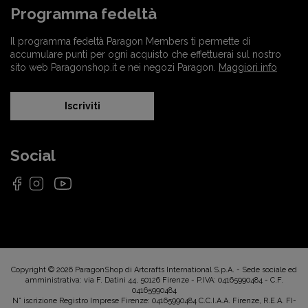
Programma fedeltà
Il programma fedeltà Paragon Members ti permette di
accumulare punti per ogni acquisto che effettuerai sul nostro
sito web Paragonshop.it e nei negozi Paragon.
Maggiori info
Iscriviti
Social
Copyright © 2026 ParagonShop di Artcrafts International S.p.A. - Sede sociale ed
amministrativa: via F. Datini 44, 50126 Firenze - P.IVA: 04165990484 - C.F.
04165990484
N° iscrizione Registro Imprese Firenze: 04165990484 C.C.I.A.A. Firenze, R.E.A. FI-