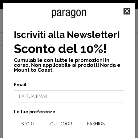
SPEDIZIONE GRATUITA PER ORDINI SUPERIORI A 25€
Iscriviti alla Newsletter
!
Home
Uomo
Scarpe
Ultra
Ctm ultra 3 m
Sconto del 10%!
Cumulabile con tutte le promozioni in
corso. Non applicabile ai prodotti Norda e
Mount to Coast.
Email
Le tue preferenze
NEGOZI PARAGONSHOP
SPORT
OUTDOOR
FASHION