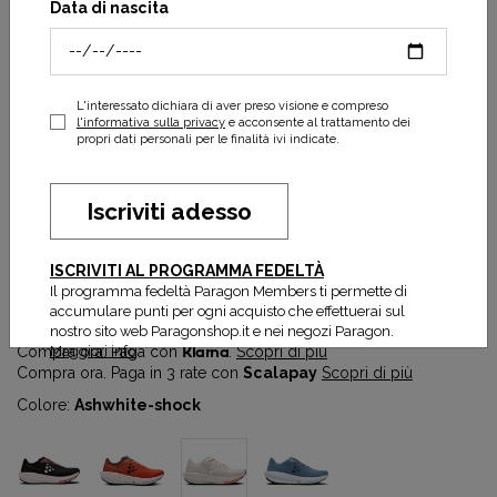
Data di nascita
L'interessato dichiara di aver preso visione e compreso
l'informativa sulla privacy
e acconsente al trattamento dei
propri dati personali per le finalità ivi indicate.
Iscriviti adesso
CTM Ultra 3 M
ISCRIVITI AL PROGRAMMA FEDELTÀ
80,00 €
160,00 €
Il programma fedeltà Paragon Members ti permette di
Prezzo più basso degli ultimi 30 gg:
80,00 €
accumulare punti per ogni acquisto che effettuerai sul
nostro sito web Paragonshop.it e nei negozi Paragon.
Maggiori info
Compra ora. Paga con
Klarna
.
Scopri di più
Compra ora. Paga in 3 rate con
Scalapay
Scopri di più
Colore:
Ashwhite-shock