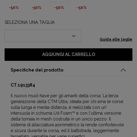
-50%
-50%
-50%
-50%
SELEZIONA UNA TAGLIA
Guida alle taglie
AGGIUNGI AL CARRELLO
Specifiche del prodotto
CT.1913384
Il nuovo must-have per gli amanti della corsa. La terza
generazione della CTM Ultra, ideata per chi ama le corse
sulla lunga e media distanza, è realizzata con un'
intersuola in schiuma Ud Foam™ e con l'ultima versione
della tomaia in mesh costruita in un unico pezzo. Il
sistema di allacciatura asimmetrico la rende confortevole
e sicura durante la corsa, ed il battistrada, leggermente
tassellato, versatile per varie superfici.