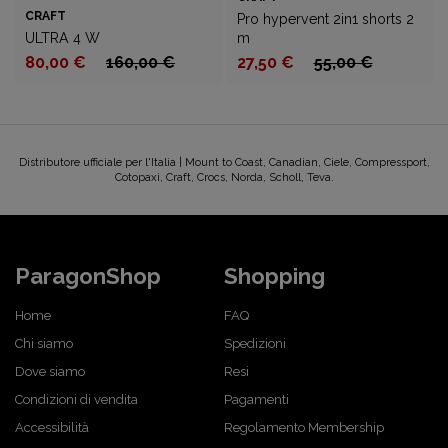
CRAFT
Pro hypervent 2in1 shorts 2
ULTRA 4 W
m
80,00 €
160,00 €
27,50 €
55,00 €
Distributore ufficiale per l'Italia | Mount to Coast, Canadian, Ciele, Compressport,
Cotopaxi, Craft, Crocs, Norda, Scholl, Teva.
ParagonShop
Shopping
Home
FAQ
Chi siamo
Spedizioni
Dove siamo
Resi
Condizioni di vendita
Pagamenti
Accessibilità
Regolamento Membership