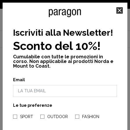
SPEDIZIONE GRATUITA PER ORDINI SUPERIORI A 25€
Iscriviti alla Newsletter
!
Home
Uomo
Collezioni
Teca by Cotopaxi
Sconto del 10%!
Teca calido jacket m
Cumulabile con tutte le promozioni in
corso. Non applicabile ai prodotti Norda e
Mount to Coast.
Email
Le tue preferenze
NEGOZI PARAGONSHOP
SPORT
OUTDOOR
FASHION