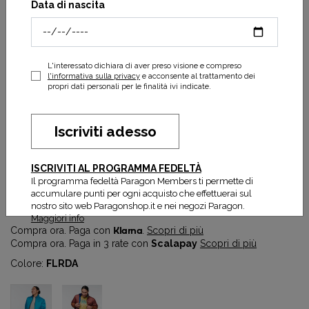
Data di nascita
L'interessato dichiara di aver preso visione e compreso
l'informativa sulla privacy
e acconsente al trattamento dei
propri dati personali per le finalità ivi indicate.
Iscriviti adesso
Teca Calido Jacket M
ISCRIVITI AL PROGRAMMA FEDELTÀ
95,40 €
159,00 €
Il programma fedeltà Paragon Members ti permette di
accumulare punti per ogni acquisto che effettuerai sul
Prezzo più basso degli ultimi 30 gg:
95,40 €
nostro sito web Paragonshop.it e nei negozi Paragon.
Maggiori info
Compra ora. Paga con
Klarna
.
Scopri di più
Compra ora. Paga in 3 rate con
Scalapay
Scopri di più
Colore:
FLRDA