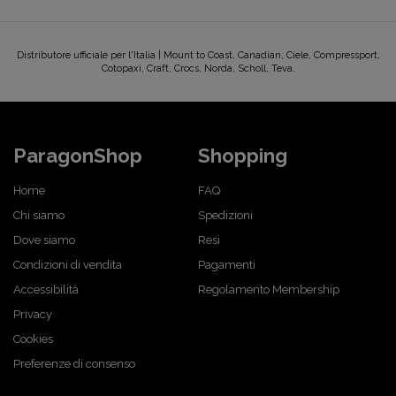
Distributore ufficiale per l'Italia | Mount to Coast, Canadian, Ciele, Compressport,
Cotopaxi, Craft, Crocs, Norda, Scholl, Teva.
ParagonShop
Shopping
Home
FAQ
Chi siamo
Spedizioni
Dove siamo
Resi
Condizioni di vendita
Pagamenti
Accessibilità
Regolamento Membership
Privacy
Cookies
Preferenze di consenso