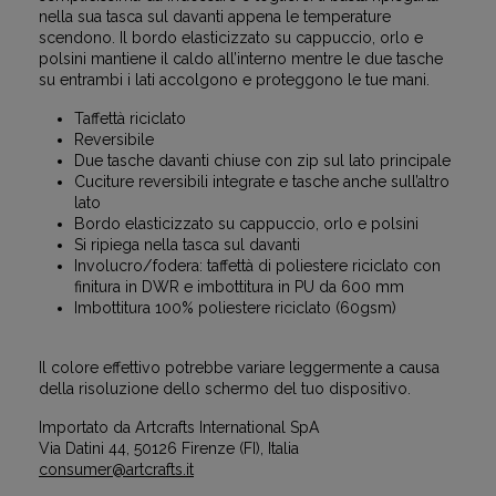
nella sua tasca sul davanti appena le temperature
scendono. Il bordo elasticizzato su cappuccio, orlo e
polsini mantiene il caldo all’interno mentre le due tasche
su entrambi i lati accolgono e proteggono le tue mani.
Taffettà riciclato
Reversibile
Due tasche davanti chiuse con zip sul lato principale
Cuciture reversibili integrate e tasche anche sull’altro
lato
Bordo elasticizzato su cappuccio, orlo e polsini
Si ripiega nella tasca sul davanti
Involucro/fodera: taffettà di poliestere riciclato con
finitura in DWR e imbottitura in PU da 600 mm
Imbottitura 100% poliestere riciclato (60gsm)
Il colore effettivo potrebbe variare leggermente a causa
della risoluzione dello schermo del tuo dispositivo.
Importato da Artcrafts International SpA
Via Datini 44, 50126 Firenze (FI), Italia
consumer@artcrafts.it