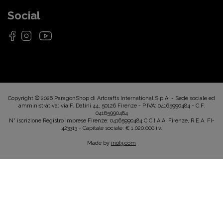
Social
Copyright © 2026 ParagonShop di Artcrafts International S.p.A. - Sede sociale ed
amministrativa: via F. Datini 44, 50126 Firenze - P.IVA: 04165990484 - C.F.
04165990484
N° iscrizione Registro Imprese Firenze: 04165990484 C.C.I.A.A. Firenze, R.E.A. FI-
423313 - Capitale sociale: € 1.020.000 i.v.
Made by
inol3.com