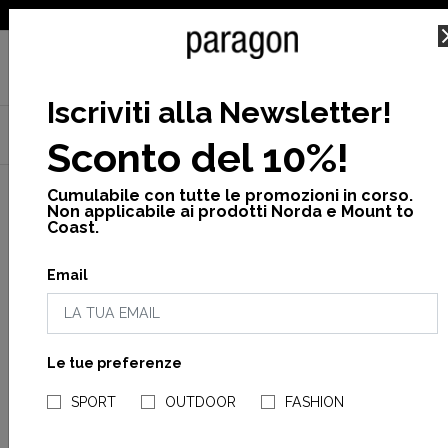
SPEDIZIONE GRATUITA PER ORDINI SUPERIORI A 25€
Iscriviti alla Newsletter
!
Home
Donna
Collezioni
Teca by Cotopaxi
Sconto del 10%!
Teca calido hooded vest w
Cumulabile con tutte le promozioni in corso.
Non applicabile ai prodotti Norda e Mount to
Coast.
Email
Le tue preferenze
NEGOZI PARAGONSHOP
SPORT
OUTDOOR
FASHION