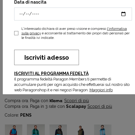
Data di nascita
L'interessato dichiara di aver preso visione e compreso
l'informativa
sulla privacy
e acconsente al trattamento dei propri dati personali per
le finalità ivi indicate.
Iscriviti adesso
Teca Calido Hooded Vest W
ISCRIVITI AL PROGRAMMA FEDELTÀ
87,00 €
145,00 €
Il programma fedeltà Paragon Members ti permette di
accumulare punti per ogni acquisto che effettuerai sul nostro sito
Prezzo più basso degli ultimi 30 gg:
87,00 €
web Paragonshop.it e nei negozi Paragon.
Maggiori info
Compra ora. Paga con
Klarna
.
Scopri di più
Compra ora. Paga in 3 rate con
Scalapay
Scopri di più
Colore:
PENS