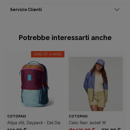
Servizio Clienti
Potrebbe interessarti anche
ONE OF A KIND
COTOPAXI
COTOPAXI
Allpa 26L Daypack - Del Dia
Cielo Rain Jacket W
159,00 €
da 135,00 €
225,00 €