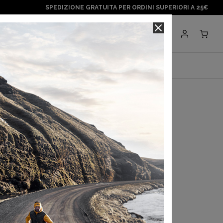
SPEDIZIONE GRATUITA PER ORDINI SUPERIORI A 25€
Negozi
BRANDS
paragonshop
rizon T-Shirt M
,00 €
egli ultimi 30 gg:
27,00 €
a con
Klarna
.
Scopri di più
 in 3 rate con
Scalapay
Scopri di più
 Grey