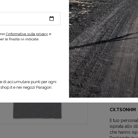
-40%
reso
l'informativa sulla privacy
e
 le finalità ivi indicate.
SELEZIONA UNA
e di accumulare punti per ogni
nshop.it e nei negozi Paragon.
Specifiche d
CX.TSONHM
Il tuo persona
ispirata allo s
che hanno ispir