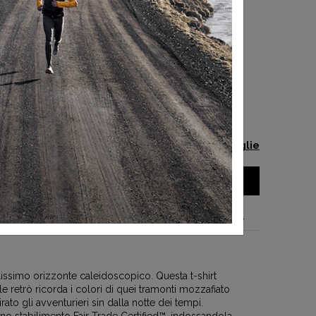
-40%
 TAGLIA
Guida alle taglie
AGGIUNGI AL CARRELLO
el prodotto
lissimo orizzonte caleidoscopico. Questa t-shirt
tile retrò ricorda i colori di quei tramonti mozzafiato
ato gli avventurieri sin dalla notte dei tempi.