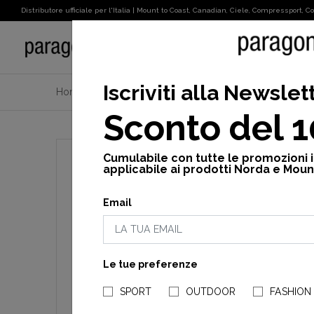
Distributore ufficiale per l'Italia | Mount to Coast, Canadian, Ciele, Compressport, Cot
SPORT
Iscriviti alla Newslet
Home
Uomo
Attività
Trekking
On the horizo
Sconto del 
Cumulabile con tutte le promozioni 
applicabile ai prodotti Norda e Moun
Email
Le tue preferenze
SPORT
OUTDOOR
FASHION