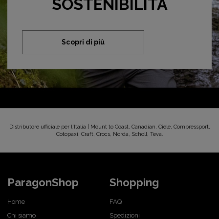
SOSTENIBILITÀ
Scopri di più
Distributore ufficiale per l'Italia | Mount to Coast, Canadian, Ciele, Compressport,
Cotopaxi, Craft, Crocs, Norda, Scholl, Teva.
ParagonShop
Shopping
Home
FAQ
Chi siamo
Spedizioni