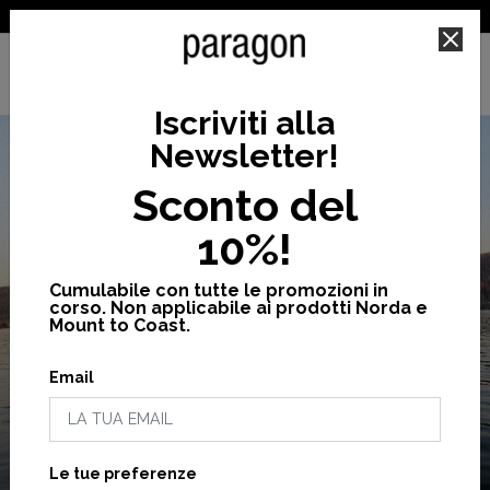
SPEDIZIONE GRATUITA PER ORDINI SUPERIORI A 25€
Iscriviti alla
Newsletter
!
Sconto del
10%!
Cumulabile con tutte le promozioni in
corso. Non applicabile ai prodotti Norda e
Mount to Coast.
SALDI
FINO AL 40%
Email
NEGOZI PARAGONSHOP
Acquista ora
Le tue preferenze