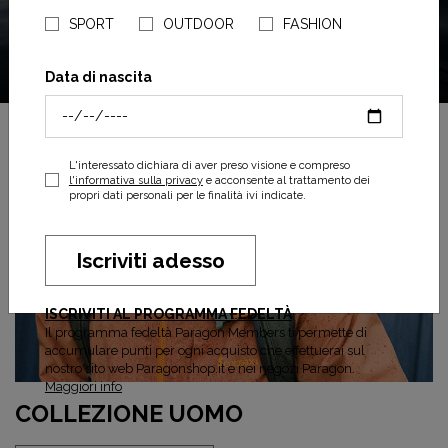
SPORT
OUTDOOR
FASHION
Data di nascita
L'interessato dichiara di aver preso visione e compreso
l'informativa sulla privacy
e acconsente al trattamento dei
propri dati personali per le finalità ivi indicate.
Iscriviti adesso
ISCRIVITI AL PROGRAMMA FEDELTÀ
Il programma fedeltà Paragon Members ti permette di
accumulare punti per ogni acquisto che effettuerai sul
nostro sito web Paragonshop.it e nei negozi Paragon.
Maggiori info
COLLEZIONE UOMO