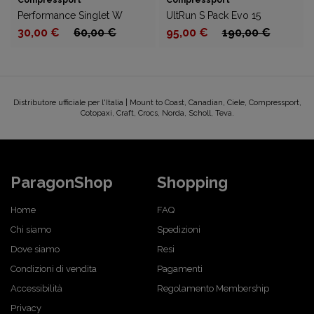
Compressport
Compressport
Performance Singlet W
UltRun S Pack Evo 15
30,00 €
60,00 €
95,00 €
190,00 €
Distributore ufficiale per l'Italia | Mount to Coast, Canadian, Ciele, Compressport,
Cotopaxi, Craft, Crocs, Norda, Scholl, Teva.
ParagonShop
Shopping
Home
FAQ
Chi siamo
Spedizioni
Dove siamo
Resi
Condizioni di vendita
Pagamenti
Accessibilità
Regolamento Membership
Privacy