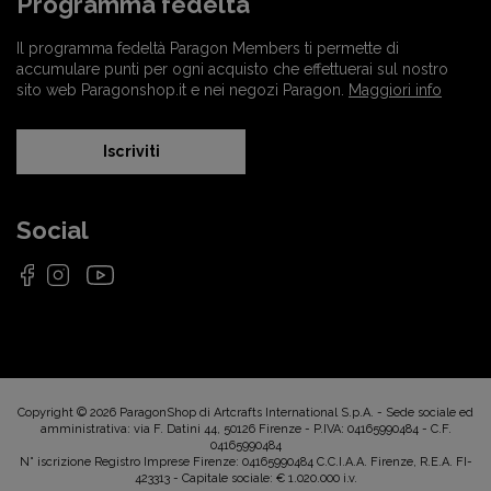
Programma fedeltà
Il programma fedeltà Paragon Members ti permette di
accumulare punti per ogni acquisto che effettuerai sul nostro
sito web Paragonshop.it e nei negozi Paragon.
Maggiori info
Iscriviti
Social
Copyright © 2026 ParagonShop di Artcrafts International S.p.A. - Sede sociale ed
amministrativa: via F. Datini 44, 50126 Firenze - P.IVA: 04165990484 - C.F.
04165990484
N° iscrizione Registro Imprese Firenze: 04165990484 C.C.I.A.A. Firenze, R.E.A. FI-
423313 - Capitale sociale: € 1.020.000 i.v.