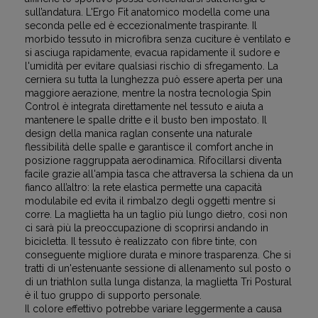
sull’andatura. L'Ergo Fit anatomico modella come una
seconda pelle ed è eccezionalmente traspirante. Il
morbido tessuto in microfibra senza cuciture è ventilato e
si asciuga rapidamente, evacua rapidamente il sudore e
l'umidità per evitare qualsiasi rischio di sfregamento. La
cerniera su tutta la lunghezza può essere aperta per una
maggiore aerazione, mentre la nostra tecnologia Spin
Control è integrata direttamente nel tessuto e aiuta a
mantenere le spalle dritte e il busto ben impostato. Il
design della manica raglan consente una naturale
flessibilità delle spalle e garantisce il comfort anche in
posizione raggruppata aerodinamica. Rifocillarsi diventa
facile grazie all'ampia tasca che attraversa la schiena da un
fianco all’altro: la rete elastica permette una capacità
modulabile ed evita il rimbalzo degli oggetti mentre si
corre. La maglietta ha un taglio più lungo dietro, così non
ci sarà più la preoccupazione di scoprirsi andando in
bicicletta. Il tessuto è realizzato con fibre tinte, con
conseguente migliore durata e minore trasparenza. Che si
tratti di un'estenuante sessione di allenamento sul posto o
di un triathlon sulla lunga distanza, la maglietta Tri Postural
è il tuo gruppo di supporto personale.
Il colore effettivo potrebbe variare leggermente a causa