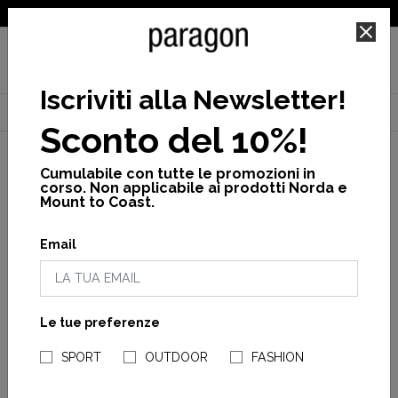
SPEDIZIONE GRATUITA PER ORDINI SUPERIORI A 25€
Iscriviti alla Newsletter
!
Home
Donna
Promo
Vedi tutto
Tri postural ss top w
Sconto del 10%!
Cumulabile con tutte le promozioni in
corso. Non applicabile ai prodotti Norda e
Mount to Coast.
Email
Le tue preferenze
NEGOZI PARAGONSHOP
SPORT
OUTDOOR
FASHION