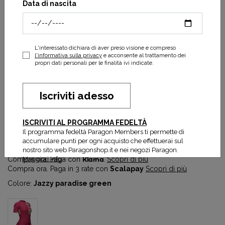
Data di nascita
L'interessato dichiara di aver preso visione e compreso
l'informativa sulla privacy
e acconsente al trattamento dei
propri dati personali per le finalità ivi indicate.
Iscriviti adesso
Tri Postural SS Top W
ISCRIVITI AL PROGRAMMA FEDELTÀ
40,00 €
100,00 €
Il programma fedeltà Paragon Members ti permette di
Prezzo più basso degli ultimi 30 gg:
40,00 €
accumulare punti per ogni acquisto che effettuerai sul
nostro sito web Paragonshop.it e nei negozi Paragon.
Maggiori info
Compra ora. Paga con
Klarna
.
Scopri di più
Compra ora. Paga in 3 rate con
Scalapay
Scopri di più
Colore:
Jazzy paradise green