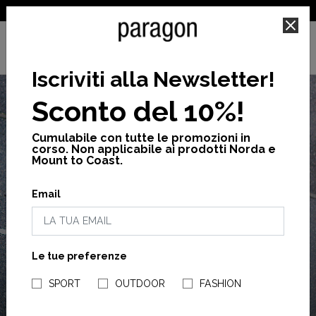
SPEDIZIONE GRATUITA PER ORDINI SUPERIORI A 25€
Iscriviti alla Newsletter
!
Sconto del 10%!
Cumulabile con tutte le promozioni in
corso. Non applicabile ai prodotti Norda e
Mount to Coast.
LAST
FINAL SALE
Email
FINO AL -60%
CHANCE
Ultime taglie disponibili.
Le tue preferenze
UOMO
NEGOZI PARAGONSHOP
SPORT
OUTDOOR
FASHION
ACQUISTA ORA
DONNA