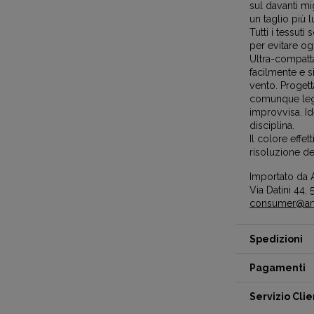
sul davanti mig
un taglio più 
Tutti i tessut
per evitare og
Ultra-compatta
facilmente e si
vento. Progett
comunque legg
improvvisa. Id
disciplina.
Il colore effe
risoluzione de
Importato da A
Via Datini 44, 5
consumer@artc
Spedizioni
Pagamenti
Servizio Clie