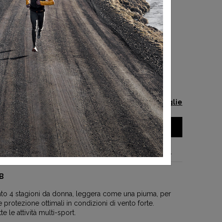
 TAGLIA
Guida alle taglie
AGGIUNGI AL CARRELLO
el prodotto
B
nto 4 stagioni da donna, leggera come una piuma, per
protezione ottimali in condizioni di vento forte.
te le attività multi-sport.