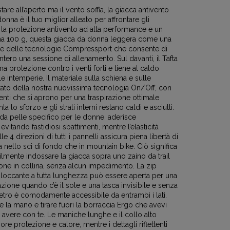
are all’aperto ma il vento soffia, la giacca antivento
onna è il tuo miglior alleato per affrontare gli
 la protezione antivento ad alta performance e un
a 100 g, questa giacca da donna leggera come una
le delle tecnologie Compressport che consente di
ntero una sessione di allenamento. Sul davanti, il Tafta
ma protezione contro i venti forti e tiene al caldo
 le intemperie. Il materiale sulla schiena e sulle
ato della nostra nuovissima tecnologia On/Off, con
igenti che si aprono per una traspirazione ottimale
lo sforzo e gli strati interni restano caldi e asciutti.
nda pelle specifico per le donne, aderisce
vitando fastidiosi sbattimenti, mentre l’elasticità
le 4 direzioni di tutti i pannelli assicura piena libertà di
nello sci di fondo che in mountain bike. Ciò significa
ilmente indossare la giacca sopra uno zaino da trail
one in collina, senza alcun impedimento. La zip
bloccante a tutta lunghezza può essere aperta per una
ione quando c’è il sole e una tasca invisibile e senza
etro è comodamente accessibile da entrambi i lati.
e la mano e tirare fuori la borraccia Ergo che avevi
 avere con te. Le maniche lunghe e il collo alto
re protezione e calore, mentre i dettagli riflettenti