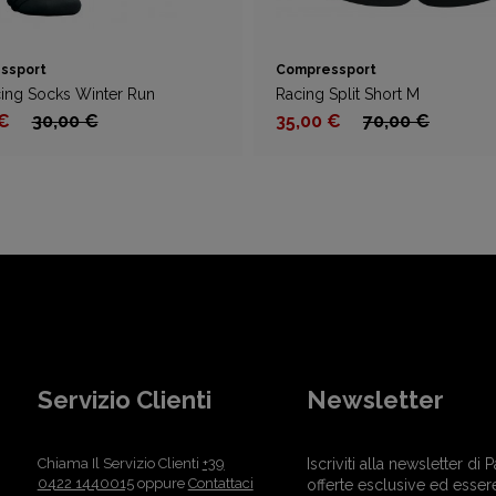
ssport
Compressport
ing Socks Winter Run
Racing Split Short M
 €
30,00 €
35,00 €
70,00 €
Servizio Clienti
Newsletter
Chiama Il Servizio Clienti
+39
Iscriviti alla newsletter d
0422 1440015
oppure
Contattaci
offerte esclusive ed esser