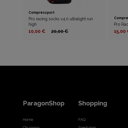
Compressport
Compre
Pro racing socks v4.0 ultralight run
high
Pro Rac
10,00 €
20,00 €
15,00
ParagonShop
Shopping
Home
FAQ
Chi siamo
Spedizioni