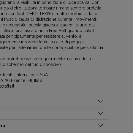
liorano la visibilità in condizioni di luce scarsa. Con
lungo dietro, la zona lombare rimane sempre protetta.
i sono certificati OEKO-TEX® e molto morbidi al tatto
ni fruscio causa di distrazione durante i movimenti.
 e ripiegabile, questa giacca 4 stagioni si arrotola
 infila in una tasca o nella Free Belt quando cala il
ata principalmente per resistere al vento, è
ermente idrorepellente in caso di pioggia
eale per l'allenamento e le corse, qualunque sia la tua
ttivo potrebbe variare leggermente a causa della
llo schermo del tuo dispositivo.
rtcrafts International SpA
0126 Firenze (FI), Italia
rafts.it
nti