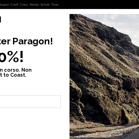
opaxi, Craft, Crocs, Norda, Scholl, Teva.
OUTDOOR
FASHION
ter
Paragon
!
windproof jacket w
10%!
in corso. Non
Hurrican
t to Coast.
60,00 €
12
Prezzo più basso d
Compra ora. Pag
Compra ora. Paga
Colore:
Black