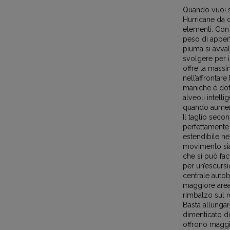
Quando vuoi st
Hurricane da d
elementi. Con
peso di appen
piuma si avva
svolgere per i
offre la massi
nell’affrontare
maniche è dot
alveoli intell
quando aumenta 
Il taglio seco
perfettamente e
estendibile nel
movimento sia 
che si può fac
per un’escursi
centrale auto
maggiore areaz
rimbalzo sul r
Basta allungar
dimenticato di
offrono maggio