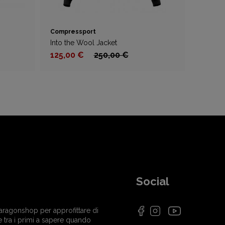
Compressport
Into the Wool Jacket
125,00 €
250,00 €
Social
i Paragonshop per approfittare di
e tra i primi a sapere quando