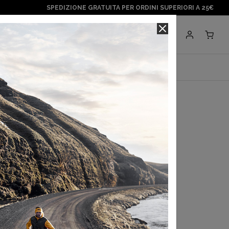
SPEDIZIONE GRATUITA PER ORDINI SUPERIORI A 25€
Negozi
BRANDS
paragonshop
e Windproof Jacket W
0,00 €
egli ultimi 30 gg:
60,00 €
a con
Klarna
.
Scopri di più
 in 3 rate con
Scalapay
Scopri di più