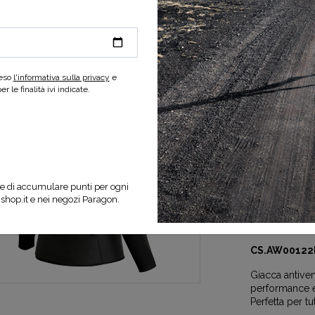
-50%
reso
l'informativa sulla privacy
e
 le finalità ivi indicate.
SELEZIONA UNA
e di accumulare punti per ogni
nshop.it e nei negozi Paragon.
Specifiche d
CS.AW00122
Giacca antive
performance e 
Perfetta per tut