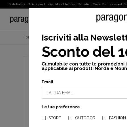
Distributore ufficiale per l'Italia | Mount to Coast, Canadian, Ciele, Compressport, Cot
SPORT
Iscriviti alla Newslet
Home
Donna
Promo
Vedi tutto
Hurricane 
Sconto del 
Cumulabile con tutte le promozioni 
applicabile ai prodotti Norda e Moun
Email
Le tue preferenze
SPORT
OUTDOOR
FASHION