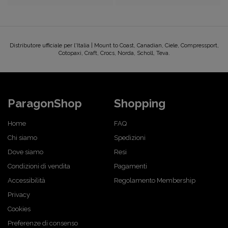
Distributore ufficiale per l'Italia | Mount to Coast, Canadian, Ciele, Compressport,
Cotopaxi, Craft, Crocs, Norda, Scholl, Teva.
ParagonShop
Shopping
Home
FAQ
Chi siamo
Spedizioni
Dove siamo
Resi
Condizioni di vendita
Pagamenti
Accessibilità
Regolamento Membership
Privacy
Cookies
Preferenze di consenso