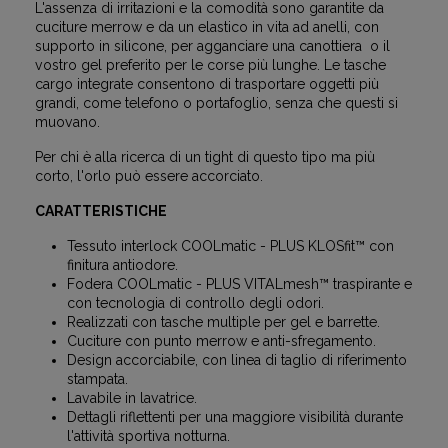
L'assenza di irritazioni e la comodità sono garantite da
cuciture merrow e da un elastico in vita ad anelli, con
supporto in silicone, per agganciare una canottiera o il
vostro gel preferito per le corse più lunghe. Le tasche
cargo integrate consentono di trasportare oggetti più
grandi, come telefono o portafoglio, senza che questi si
muovano.
Per chi è alla ricerca di un tight di questo tipo ma più
corto, l'orlo può essere accorciato.
CARATTERISTICHE
Tessuto interlock COOLmatic - PLUS KLOSfit™ con
finitura antiodore.
Fodera COOLmatic - PLUS VITALmesh™ traspirante e
con tecnologia di controllo degli odori.
Realizzati con tasche multiple per gel e barrette.
Cuciture con punto merrow e anti-sfregamento.
Design accorciabile, con linea di taglio di riferimento
stampata.
Lavabile in lavatrice.
Dettagli riflettenti per una maggiore visibilità durante
l'attività sportiva notturna.