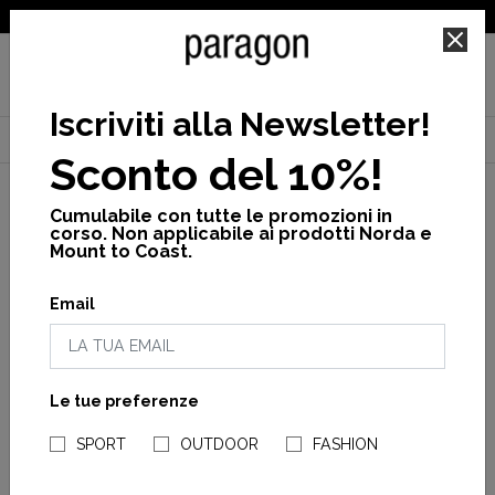
SPEDIZIONE GRATUITA PER ORDINI SUPERIORI A 25€
Iscriviti alla Newsletter
!
Home
Ciele
Cross
Pantaloni
Men's fst tight short 8''
Sconto del 10%!
Cumulabile con tutte le promozioni in
corso. Non applicabile ai prodotti Norda e
Mount to Coast.
Email
Le tue preferenze
NEGOZI PARAGONSHOP
SPORT
OUTDOOR
FASHION