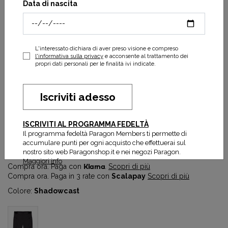
Data di nascita
L'interessato dichiara di aver preso visione e compreso
l'informativa sulla privacy
e acconsente al trattamento dei
propri dati personali per le finalità ivi indicate.
Iscriviti adesso
Men's FST Tight Short 8''
ISCRIVITI AL PROGRAMMA FEDELTÀ
65,40 €
109,00 €
Il programma fedeltà Paragon Members ti permette di
accumulare punti per ogni acquisto che effettuerai sul
Prezzo più basso degli ultimi 30 gg:
65,40 €
nostro sito web Paragonshop.it e nei negozi Paragon.
Maggiori info
Compra ora. Paga con
Klarna
.
Scopri di più
Compra ora. Paga in 3 rate con
Scalapay
Scopri di più
Colore:
Shadowcast