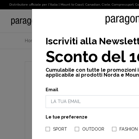
Distributore ufficiale per l'Italia | Mount to Coast, Canadian, Ciele, Compressport, Cot
SPORT
Iscriviti alla Newslet
Home
Ciele
Cross
Pantaloni
Men's dly short
Sconto del 
Cumulabile con tutte le promozioni 
applicabile ai prodotti Norda e Moun
Email
Le tue preferenze
SPORT
OUTDOOR
FASHION