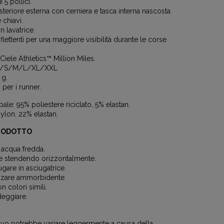
i 5 pollici.
teriore esterna con cerniera e tasca interna nascosta
e chiavi.
in lavatrice.
riflettenti per una maggiore visibilità durante le corse
.
Ciele Athletics™ Million Miles.
 XS/S/M/L/XL/XXL
 g.
i per i runner.
pale: 95% poliestere riciclato, 5% elastan.
ylon, 22% elastan.
RODOTTO
 acqua fredda.
e stendendo orizzontalmente.
gare in asciugatrice.
izzare ammorbidente.
n colori simili.
eggiare.
ttivo potrebbe variare leggermente a causa della