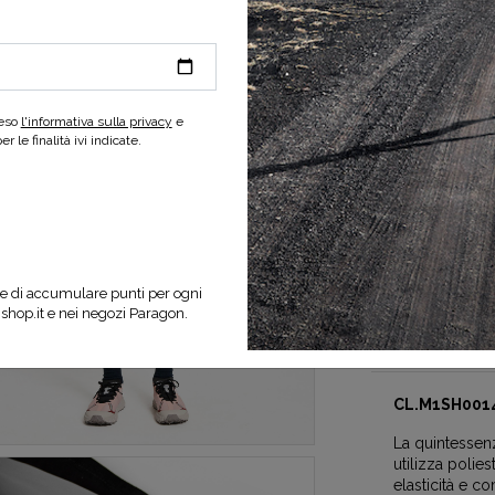
reso
l'informativa sulla privacy
e
-40%
 le finalità ivi indicate.
SELEZIONA UNA
e di accumulare punti per ogni
nshop.it e nei negozi Paragon.
Specifiche d
CL.M1SH001
La quintessenz
utilizza polie
elasticità e c