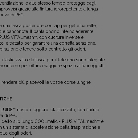
ventilazione, e allo stesso tempo protegge dagli
rovvisi grazie alla finitura idrorepellente a lunga
priva di PFC.
 una tasca posteriore con zip per gel e barrette,
to e banconote. Il pantaloncino interno aderente
PLUS VITALmesh™, con cuciture inverse e
o, è trattato per garantire una corretta aerazione,
aspirazione e tenere sotto controllo gli odori.
 elasticizzata e la tasca per il telefono sono integrate
no interno per offrire maggiore spazio ai tuoi oggetti
 rendere più piacevoli le vostre corse lunghe
TICHE
LUIDE™ ripstop leggero, elasticizzato, con finitura
a di PFC.
a dello slip lungo COOLmatic - PLUS VITALmesh™ è
con un sistema di accelerazione della traspirazione e
ollo degli odori.