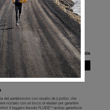
-40%
-40%
-40%
 TAGLIA
Guida alle taglie
AGGIUNGI AL CARRELLO
el prodotto
4
a del pantaloncino con cavallo da 5 pollici, che
stere riciclato con un tocco di elastan per garantire
omfort. Il leggero tessuto FLUIDE™ ripstop garantisce