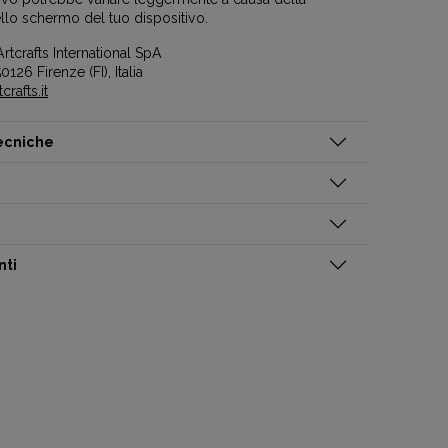
llo schermo del tuo dispositivo.
rtcrafts International SpA
0126 Firenze (FI), Italia
rafts.it
tecniche
nti