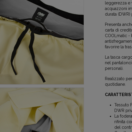
leggerezza e 
acquazzoni imp
durata (DWR) 
Presenta anche
carta di credi
COOLmatic - 
antisfregament
favorire la tr
La tasca cargo
nel pantalonci
personali.
Realizzato per
quotidiane.
CARATTERIS
Tessuto F
DWR priv
La foder
rifinita 
del contr