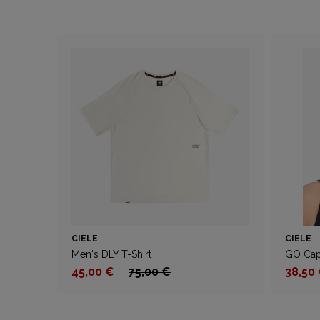
CIELE
CIELE
Men's DLY T-Shirt
GO Cap
45,00 €
75,00 €
38,50