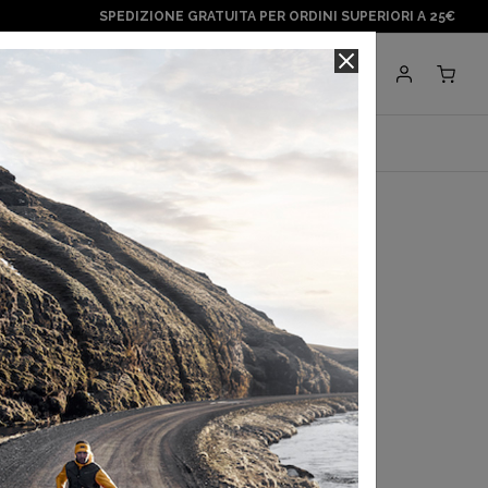
SPEDIZIONE GRATUITA PER ORDINI SUPERIORI A 25€
Negozi
BRANDS
paragonshop
 Short 5'' LongBrief
,00 €
egli ultimi 30 gg:
48,00 €
a con
Klarna
.
Scopri di più
 in 3 rate con
Scalapay
Scopri di più