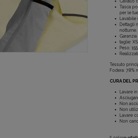
Cavallo d
Tasca pos
per le tu
Lavabile 
Dettagli 
notturne
Garanzia 
taglie:
Peso: 155
Realizzat
Tessuto princi
Fodera: 78% n
CURA DEL P
Lavare in
Asciugar
Non asciu
Non util
Lavare co
Non cand
Il colore effe