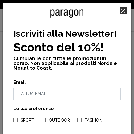
SPEDIZIONE GRATUITA PER ORDINI SUPERIORI A 25€
Iscriviti alla Newsletter
!
Home
Uomo
Giacche
Vedi Tutto
Giacca uomo iskut short
Sconto del 10%!
Cumulabile con tutte le promozioni in
corso. Non applicabile ai prodotti Norda e
Mount to Coast.
Email
Le tue preferenze
NEGOZI PARAGONSHOP
SPORT
OUTDOOR
FASHION