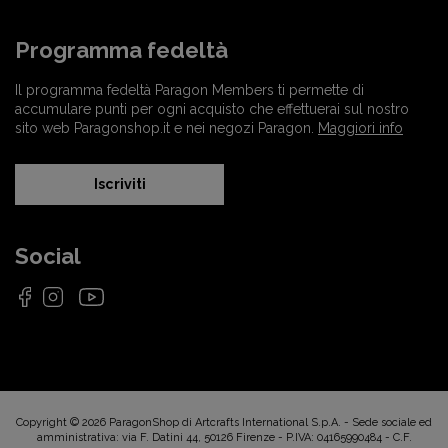
Programma fedeltà
Il programma fedeltà Paragon Members ti permette di
accumulare punti per ogni acquisto che effettuerai sul nostro
sito web Paragonshop.it e nei negozi Paragon.
Maggiori info
Iscriviti
Social
Copyright © 2026 ParagonShop di Artcrafts International S.p.A. - Sede sociale ed
amministrativa: via F. Datini 44, 50126 Firenze - P.IVA: 04165990484 - C.F.