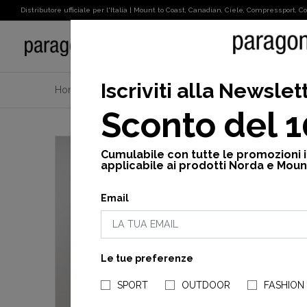
Distributore ufficiale per l'Italia | Mount to Coast, Canadian, Ciele, Compressport, Cot
SPORT
Iscriviti alla Newslet
Home
Canadian
Donna
Vedi tutto
Giacca do
Sconto del 
Cumulabile con tutte le promozioni 
applicabile ai prodotti Norda e Moun
Email
Le tue preferenze
SPORT
OUTDOOR
FASHION