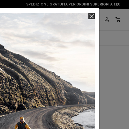
SPEDIZIONE GRATUITA PER ORDINI SUPERIORI A 25€
Negozi
BRANDS
paragonshop
nna Lytton Coat 2
a con
Klarna
.
Scopri di più
 in 3 rate con
Scalapay
Scopri di più