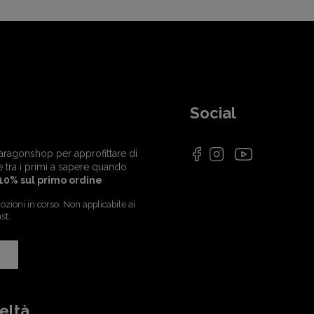
Social
i Paragonshop per approfittare di
e tra i primi a sapere quando
10% sul primo ordine
zioni in corso. Non applicabile ai
st.
eltà