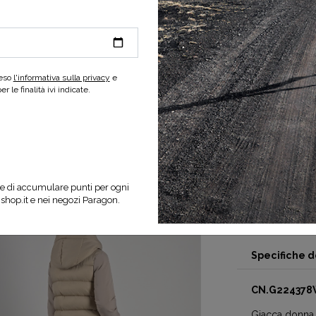
reso
l'informativa sulla privacy
e
 le finalità ivi indicate.
SELEZIONA UNA
e di accumulare punti per ogni
nshop.it e nei negozi Paragon.
Specifiche d
CN.G22437
Giacca donna 