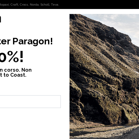
opaxi, Craft, Crocs, Norda, Scholl, Teva.
OUTDOOR
FASHION
ter
Paragon
!
nna lytton coat 2
10%!
in corso. Non
Giacca do
t to Coast.
179,00 €
Compra ora. Pag
Compra ora. Paga
Colore:
GOAT