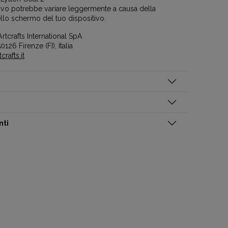
ttivo potrebbe variare leggermente a causa della
llo schermo del tuo dispositivo.
rtcrafts International SpA
0126 Firenze (FI), Italia
rafts.it
nti