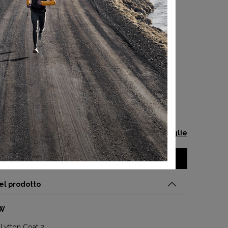
 TAGLIA
Guida alle taglie
AGGIUNGI AL CARRELLO
el prodotto
8W
Lytton Coat 2