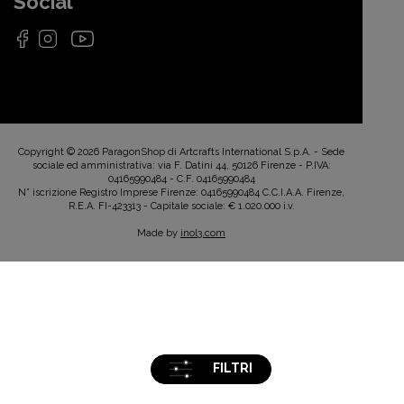
Social
Copyright © 2026 ParagonShop di Artcrafts International S.p.A. - Sede
sociale ed amministrativa: via F. Datini 44, 50126 Firenze - P.IVA:
04165990484 - C.F. 04165990484
N° iscrizione Registro Imprese Firenze: 04165990484 C.C.I.A.A. Firenze,
R.E.A. FI-423313 - Capitale sociale: € 1.020.000 i.v.
Made by
inol3.com
FILTRI