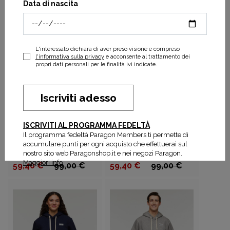
Todo 8L Sling - Cada Dia
da 59,40 €
Data di nascita
55,30 €
79,00 €
da 99,00 €
APPLICA
FILTRI
L'interessato dichiara di aver preso visione e compreso
l'informativa sulla privacy
e acconsente al trattamento dei
propri dati personali per le finalità ivi indicate.
Iscriviti adesso
ISCRIVITI AL PROGRAMMA FEDELTÀ
COTOPAXI
COTOPAXI
Il programma fedeltà Paragon Members ti permette di
Do Good Pullover
Up and Up Pullover
accumulare punti per ogni acquisto che effettuerai sul
Hoodie M
Hoodie W
nostro sito web Paragonshop.it e nei negozi Paragon.
Maggiori info
59,40 €
99,00 €
59,40 €
99,00 €