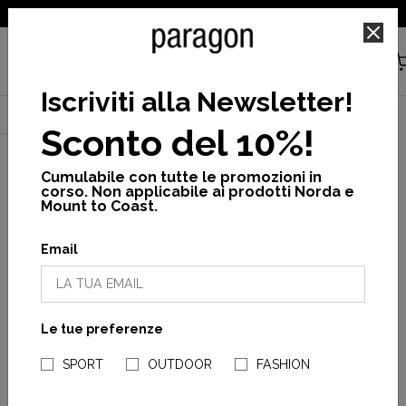
SPEDIZIONE GRATUITA PER ORDINI SUPERIORI A 25€
Iscriviti alla Newsletter
!
Home
Brand
Cotopaxi
Cross
Saldi
Sconto del 10%!
Cumulabile con tutte le promozioni in
corso. Non applicabile ai prodotti Norda e
Mount to Coast.
Categorie
Email
Accessori
Abbigliamento
Genere
Le tue preferenze
NEGOZI PARAGONSHOP
Unisex
COTOPAXI
SPORT
OUTDOOR
FASHION
Do Good Pullover
Woman
Hoodie M
COTOPAXI
Man