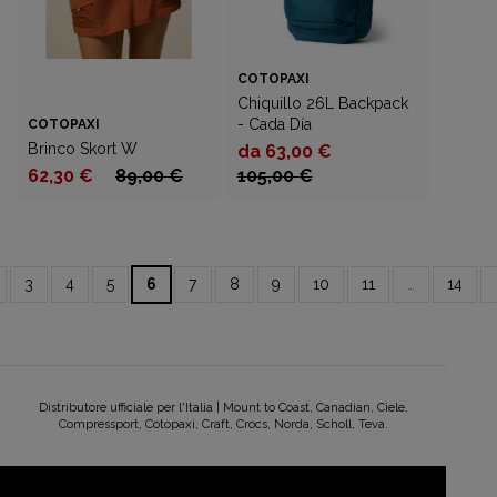
COTOPAXI
Chiquillo 26L Backpack
- Cada Día
COTOPAXI
Brinco Skort W
da 63,00 €
62,30 €
89,00 €
105,00 €
3
4
5
6
7
8
9
10
11
…
14
Distributore ufficiale per l'Italia | Mount to Coast, Canadian, Ciele,
Compressport, Cotopaxi, Craft, Crocs, Norda, Scholl, Teva.