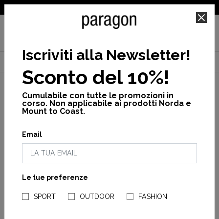
SPEDIZIONE GRATUITA PER ORDINI SUPERIORI A 25€
Iscriviti alla Newsletter
!
Home
Brand
Ciele
Cross
Saldi
Sconto del 10%!
Cumulabile con tutte le promozioni in
corso. Non applicabile ai prodotti Norda e
Mount to Coast.
Categorie
Email
Accessori
Abbigliamento
Genere
Le tue preferenze
NEGOZI PARAGONSHOP
Unisex
SPORT
OUTDOOR
FASHION
Man
CIELE
CIELE
FSTCap SC - Classic - C
FSTCapSC - Field - Iconic
Woman