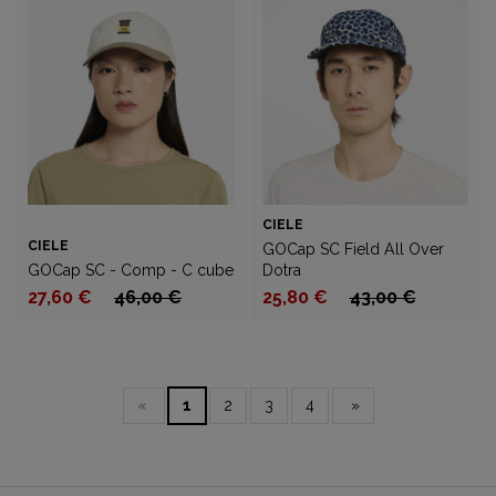
CIELE
CIELE
GOCap SC Field All Over
GOCap SC - Comp - C cube
Dotra
27,60 €
46,00 €
25,80 €
43,00 €
«
1
2
3
4
»