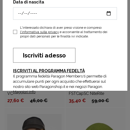
side
SL
Data di nascita
23,40 €
39,00 €
27,00 €
45,00 €
APPLICA
FILTRI
L'interessato dichiara di aver preso visione e compreso
l'informativa sulla privacy
e acconsente al trattamento dei
propri dati personali per le finalità ivi indicate.
Iscriviti adesso
ISCRIVITI AL PROGRAMMA FEDELTÀ
Il programma fedeltà Paragon Members ti permette di
accumulare punti per ogni acquisto che effettuerai sul
CIELE
nostro sito web Paragonshop.it e nei negozi Paragon.
CIELE
FSTCap SC - Comp - Iconic
Maggiori info
VC
FSTCapSC NiteRite
27,60 €
46,00 €
35,40 €
59,00 €