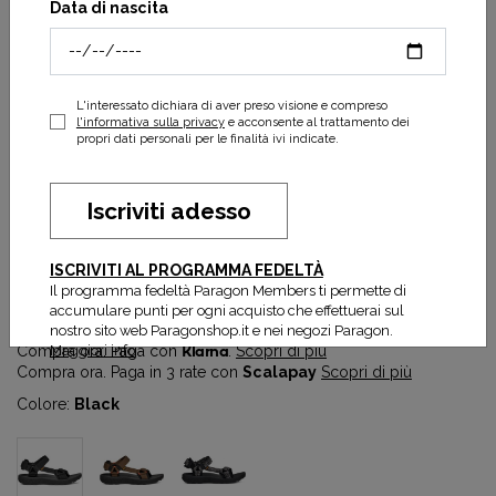
Data di nascita
L'interessato dichiara di aver preso visione e compreso
l'informativa sulla privacy
e acconsente al trattamento dei
propri dati personali per le finalità ivi indicate.
Iscriviti adesso
Terragrip Sandal M
ISCRIVITI AL PROGRAMMA FEDELTÀ
75,65 €
89,00 €
Il programma fedeltà Paragon Members ti permette di
Prezzo più basso degli ultimi 30 gg:
75,65 €
accumulare punti per ogni acquisto che effettuerai sul
nostro sito web Paragonshop.it e nei negozi Paragon.
Maggiori info
Compra ora. Paga con
Klarna
.
Scopri di più
Compra ora. Paga in 3 rate con
Scalapay
Scopri di più
Colore:
Black