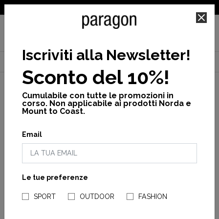
SPEDIZIONE GRATUITA PER ORDINI SUPERIORI A 25€
Iscriviti alla Newsletter
!
Home
Uomo
Calzature
Sandali
Terragrip sandal m
Sconto del 10%!
Cumulabile con tutte le promozioni in
corso. Non applicabile ai prodotti Norda e
Mount to Coast.
Email
Le tue preferenze
NEGOZI PARAGONSHOP
SPORT
OUTDOOR
FASHION