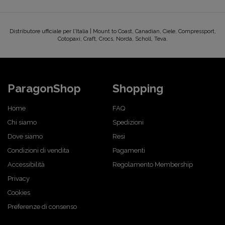
Distributore ufficiale per l'Italia | Mount to Coast, Canadian, Ciele, Compressport,
Cotopaxi, Craft, Crocs, Norda, Scholl, Teva.
ParagonShop
Shopping
Home
FAQ
Chi siamo
Spedizioni
Dove siamo
Resi
Condizioni di vendita
Pagamenti
Accessibilità
Regolamento Membership
Privacy
Cookies
Preferenze di consenso