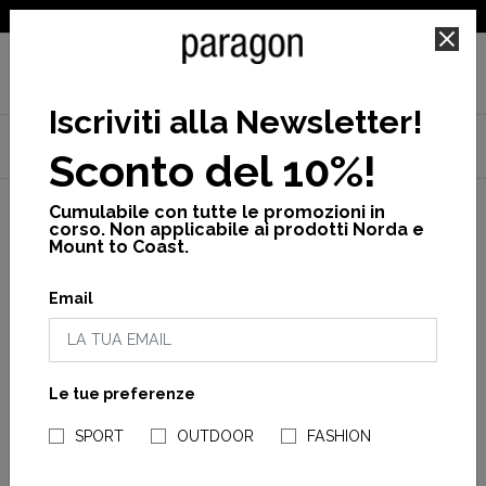
SPEDIZIONE GRATUITA PER ORDINI SUPERIORI A 25€
Iscriviti alla Newsletter
!
Home
Teva
TREKKING AND TRAIL
VEDI TUTTO
Sconto del 10%!
Hurricane daybreaker mid rp
Cumulabile con tutte le promozioni in
corso. Non applicabile ai prodotti Norda e
Mount to Coast.
Email
Le tue preferenze
NEGOZI PARAGONSHOP
SPORT
OUTDOOR
FASHION