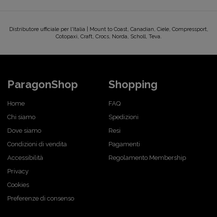
Distributore ufficiale per l'Italia | Mount to Coast, Canadian, Ciele, Compressport,
Cotopaxi, Craft, Crocs, Norda, Scholl, Teva.
ParagonShop
Shopping
Home
FAQ
Chi siamo
Spedizioni
Dove siamo
Resi
Condizioni di vendita
Pagamenti
Accessibilità
Regolamento Membership
Privacy
Cookies
Preferenze di consenso