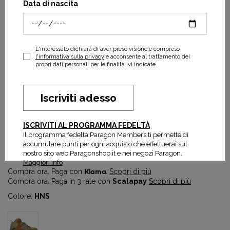
Data di nascita
L'interessato dichiara di aver preso visione e compreso
l'informativa sulla privacy
e acconsente al trattamento dei
propri dati personali per le finalità ivi indicate.
Iscriviti adesso
Hurricane Daybreaker Mid RP
ISCRIVITI AL PROGRAMMA FEDELTÀ
104,30 €
149,00 €
Il programma fedeltà Paragon Members ti permette di
accumulare punti per ogni acquisto che effettuerai sul
Prezzo più basso degli ultimi 30 gg:
104,30 €
nostro sito web Paragonshop.it e nei negozi Paragon.
Maggiori info
Compra ora. Paga con
Klarna
.
Scopri di più
Compra ora. Paga in 3 rate con
Scalapay
Scopri di più
Colore:
HNS