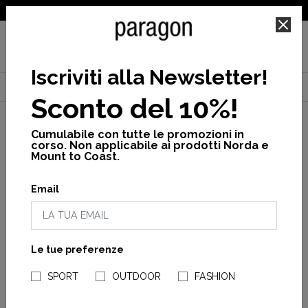
SPEDIZIONE GRATUITA PER ORDINI SUPERIORI A 25€
Iscriviti alla Newsletter
!
Home
Donna
Calzature
Scarpe chiuse
Aventrail shoe w
Sconto del 10%!
Cumulabile con tutte le promozioni in
corso. Non applicabile ai prodotti Norda e
Mount to Coast.
Email
Le tue preferenze
NEGOZI PARAGONSHOP
SPORT
OUTDOOR
FASHION