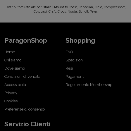
Distributore ufficiale per l'Italia | Mount to Coast, Canadian, Ciele, Compressport,
Cotopaxi, Craft, Crocs, Norda, Scholl, Teva.
ParagonShop
Shopping
Home
FAQ
Chi siamo
Spedizioni
Dove siamo
Resi
Condizioni di vendita
Pagamenti
Accessibilità
Regolamento Membership
Privacy
Cookies
Preferenze di consenso
Servizio Clienti