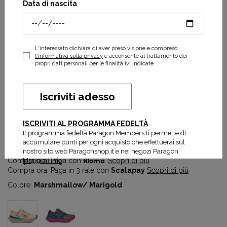
Data di nascita
L'interessato dichiara di aver preso visione e compreso
l'informativa sulla privacy
e acconsente al trattamento dei
propri dati personali per le finalità ivi indicate.
Iscriviti adesso
Aventrail Shoe W
ISCRIVITI AL PROGRAMMA FEDELTÀ
115,50 €
165,00 €
Il programma fedeltà Paragon Members ti permette di
Prezzo più basso degli ultimi 30 gg:
115,50 €
accumulare punti per ogni acquisto che effettuerai sul
nostro sito web Paragonshop.it e nei negozi Paragon.
Maggiori info
Compra ora. Paga con
Klarna
.
Scopri di più
Compra ora. Paga in 3 rate con
Scalapay
Scopri di più
Colore:
Marshmallow/ Marigold