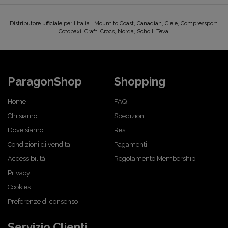
Distributore ufficiale per l'Italia | Mount to Coast, Canadian, Ciele, Compressport,
Cotopaxi, Craft, Crocs, Norda, Scholl, Teva.
ParagonShop
Shopping
Home
FAQ
Chi siamo
Spedizioni
Dove siamo
Resi
Condizioni di vendita
Pagamenti
Accessibilità
Regolamento Membership
Privacy
Cookies
Preferenze di consenso
Servizio Clienti