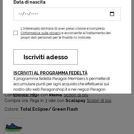
Data di nascita
L'interessato dichiara di aver preso visione e compreso
l'informativa sulla privacy
e acconsente al trattamento dei
propri dati personali per le finalità ivi indicate.
Iscriviti adesso
Aventrail Shoe M
ISCRIVITI AL PROGRAMMA FEDELTÀ
115,50 €
165,00 €
Il programma fedeltà Paragon Members ti permette di
Prezzo più basso degli ultimi 30 gg:
115,50 €
accumulare punti per ogni acquisto che effettuerai sul
nostro sito web Paragonshop.it e nei negozi Paragon.
Maggiori info
Compra ora. Paga con
Klarna
.
Scopri di più
Compra ora. Paga in 3 rate con
Scalapay
Scopri di più
Colore:
Total Eclipse/ Green Flash