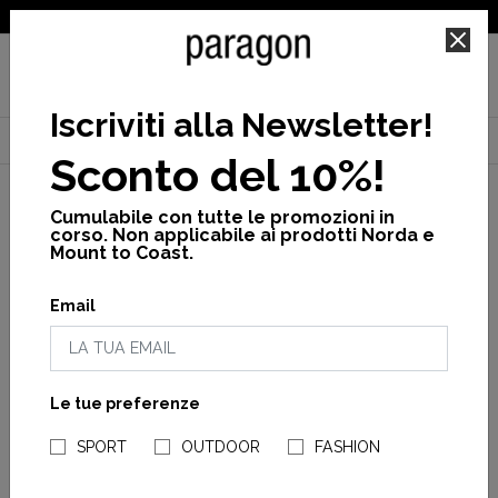
SPEDIZIONE GRATUITA PER ORDINI SUPERIORI A 25€
Iscriviti alla Newsletter
!
Home
Uomo
Calzature
Scarpe chiuse
Aventrail shoe m
Sconto del 10%!
Cumulabile con tutte le promozioni in
corso. Non applicabile ai prodotti Norda e
Mount to Coast.
Email
Le tue preferenze
NEGOZI PARAGONSHOP
SPORT
OUTDOOR
FASHION