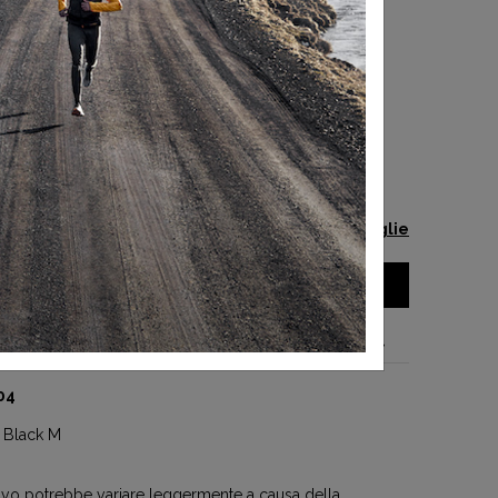
 TAGLIA
Guida alle taglie
AGGIUNGI AL CARRELLO
el prodotto
04
 Black M
ttivo potrebbe variare leggermente a causa della