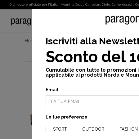
Distributore ufficiale per l'Italia | Mount to Coast, Canadian, Ciele, Compressport, Cot
SPORT
Iscriviti alla Newslet
Home
Scholl
Donna
nuovi arrivi
Julien sue
Sconto del 
Cumulabile con tutte le promozioni 
applicabile ai prodotti Norda e Moun
Email
Le tue preferenze
SPORT
OUTDOOR
FASHION