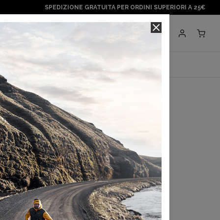
SPEDIZIONE GRATUITA PER ORDINI SUPERIORI A 25€
Negozi
BRANDS
paragonshop
ede Black M
,00 €
egli ultimi 30 gg:
42,50 €
a con
Klarna
.
Scopri di più
 in 3 rate con
Scalapay
Scopri di più