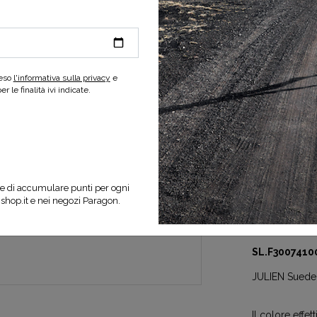
-50%
reso
l'informativa sulla privacy
e
 le finalità ivi indicate.
SELEZIONA UNA
e di accumulare punti per ogni
nshop.it e nei negozi Paragon.
Specifiche d
SL.F3007410
JULIEN Suede
Il colore effe