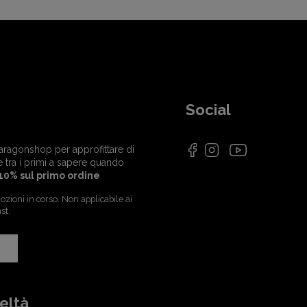
Social
i Paragonshop per approfittare di
e tra i primi a sapere quando
10% sul primo ordine
zioni in corso. Non applicabile ai
st.
eltà