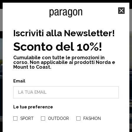
SPEDIZIONE GRATUITA PER ORDINI SUPERIORI A 25€
Iscriviti alla Newsletter
!
Sconto del 10%!
Cumulabile con tutte le promozioni in
corso. Non applicabile ai prodotti Norda e
Mount to Coast.
Email
SALDI
FINO AL -50%
Le tue preferenze
NEGOZI PARAGONSHOP
ACQUISTA ORA
SPORT
OUTDOOR
FASHION