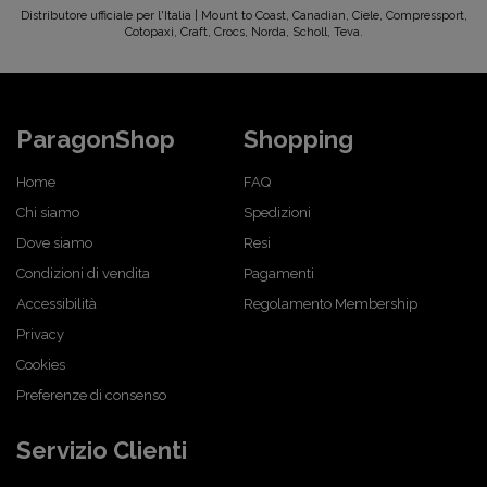
Distributore ufficiale per l'Italia | Mount to Coast, Canadian, Ciele, Compressport,
Cotopaxi, Craft, Crocs, Norda, Scholl, Teva.
ParagonShop
Shopping
Home
FAQ
Chi siamo
Spedizioni
Dove siamo
Resi
Condizioni di vendita
Pagamenti
Accessibilità
Regolamento Membership
Privacy
Cookies
Preferenze di consenso
Servizio Clienti