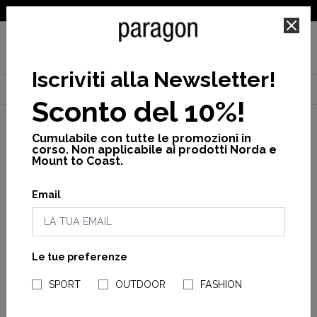
SPEDIZIONE GRATUITA PER ORDINI SUPERIORI A 25€
Iscriviti alla Newsletter
!
Home
Norda
Scarpe
Norda 005
Scarpa norda 005 woman
Sconto del 10%!
Cumulabile con tutte le promozioni in
corso. Non applicabile ai prodotti Norda e
Mount to Coast.
Email
Le tue preferenze
NEGOZI PARAGONSHOP
SPORT
OUTDOOR
FASHION