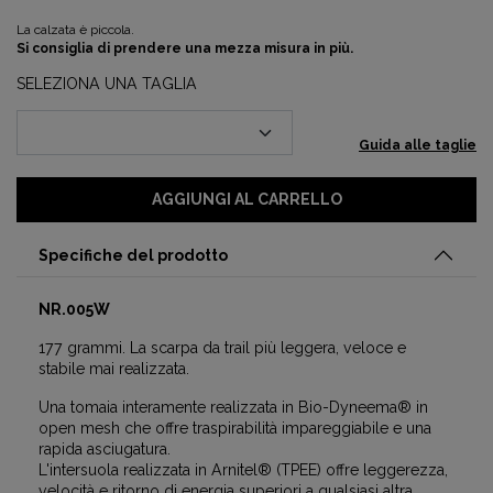
La calzata è piccola.
Si consiglia di prendere una mezza misura in più.
SELEZIONA UNA TAGLIA
Guida alle taglie
AGGIUNGI AL CARRELLO
Specifiche del prodotto
NR.005W
177 grammi. La scarpa da trail più leggera, veloce e
stabile mai realizzata.
Una tomaia interamente realizzata in Bio-Dyneema® in
open mesh che offre traspirabilità impareggiabile e una
rapida asciugatura.
L'intersuola realizzata in Arnitel® (TPEE) offre leggerezza,
velocità e ritorno di energia superiori a qualsiasi altra