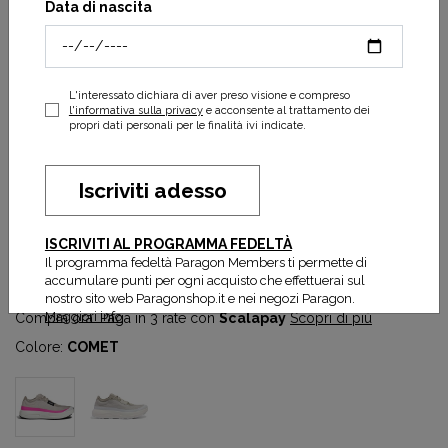
Data di nascita
L'interessato dichiara di aver preso visione e compreso
l'informativa sulla privacy
e acconsente al trattamento dei
propri dati personali per le finalità ivi indicate.
Iscriviti adesso
Scarpa Norda 005 Woman
ISCRIVITI AL PROGRAMMA FEDELTÀ
315,00 €
Il programma fedeltà Paragon Members ti permette di
accumulare punti per ogni acquisto che effettuerai sul
nostro sito web Paragonshop.it e nei negozi Paragon.
Compra ora. Paga con
Klarna
.
Scopri di più
Maggiori info
Compra ora. Paga in 3 rate con
Scalapay
Scopri di più
Colore:
COMET