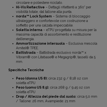
circolare e poliestere riciclato.
Hi-Vis Reflective
– Dettagli riflettenti a 360° per
visibilità totale, dal tallone alla punta.
norda™ Lock System
– Sistema di bloccaggio
ultraleggero e confortevole con costruzione a
soffietto per una calzata impeccabile.
Soletta interna
– eTPU progettata su misura per la
massima capacità di assorbimento e restituzione
dell’energia.
Ammortizzazione intersuola
– Esclusiva mescola
Arnitel® TPEE.
Battistrada
– Battistrada esclusivo norda™ x
Vibram® con Litebase® e Megagrip®, tasselli da 5
mm.
Specifiche Tecniche
Peso (donna US 8):
circa 232 g / 8,18 oz con
soletta eTPU
Peso (uomo US 8.5):
circa 268 g / 9,45 oz con
soletta eTPU
Drop / Altezza del piede dal suolo:
circa 5,0 mm
/ Tallone: 26 mm, Avampiede: 21 mm