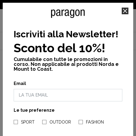
SPEDIZIONE GRATUITA PER ORDINI SUPERIORI A 25€
Iscriviti alla Newsletter
!
Home
Norda
Scarpe
Norda 001A - Norda 001A G+
Sconto del 10%!
Scarpa norda 001a woman
Cumulabile con tutte le promozioni in
corso. Non applicabile ai prodotti Norda e
Mount to Coast.
Email
Le tue preferenze
NEGOZI PARAGONSHOP
SPORT
OUTDOOR
FASHION