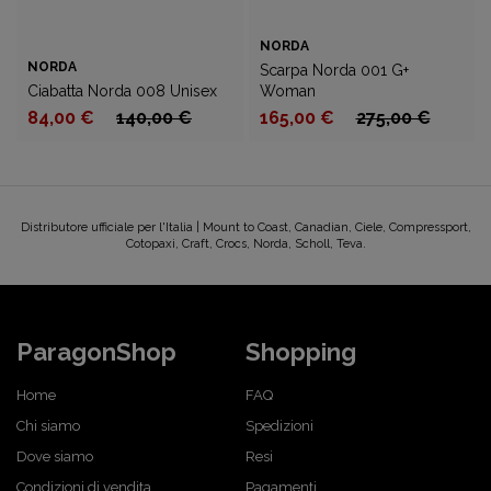
NORDA
NORDA
Scarpa Norda 001 G+
Ciabatta Norda 008 Unisex
Woman
84,00 €
140,00 €
165,00 €
275,00 €
Distributore ufficiale per l'Italia | Mount to Coast, Canadian, Ciele, Compressport,
Cotopaxi, Craft, Crocs, Norda, Scholl, Teva.
ParagonShop
Shopping
Home
FAQ
Chi siamo
Spedizioni
Dove siamo
Resi
Condizioni di vendita
Pagamenti