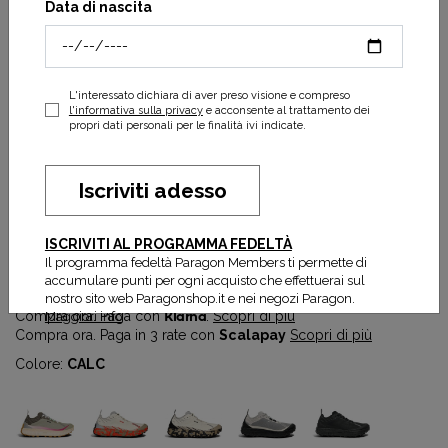
Data di nascita
L'interessato dichiara di aver preso visione e compreso
l'informativa sulla privacy
e acconsente al trattamento dei
propri dati personali per le finalità ivi indicate.
Iscriviti adesso
Scarpa Norda 001A Woman
ISCRIVITI AL PROGRAMMA FEDELTÀ
Il programma fedeltà Paragon Members ti permette di
270,00 €
accumulare punti per ogni acquisto che effettuerai sul
nostro sito web Paragonshop.it e nei negozi Paragon.
Compra ora. Paga con
Klarna
.
Scopri di più
Maggiori info
Compra ora. Paga in 3 rate con
Scalapay
Scopri di più
Colore:
CALC