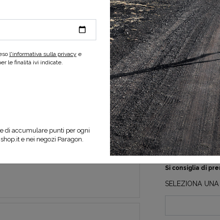
reso
l'informativa sulla privacy
e
 le finalità ivi indicate.
e di accumulare punti per ogni
nshop.it e nei negozi Paragon.
La calzata è piccola.
Si consiglia di p
SELEZIONA UNA