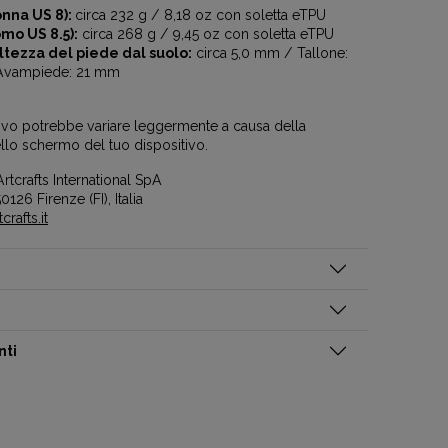
nna US 8):
circa 232 g / 8,18 oz con soletta eTPU
mo US 8.5):
circa 268 g / 9,45 oz con soletta eTPU
ltezza del piede dal suolo:
circa 5,0 mm / Tallone:
Avampiede: 21 mm
ttivo potrebbe variare leggermente a causa della
llo schermo del tuo dispositivo.
rtcrafts International SpA
0126 Firenze (FI), Italia
rafts.it
nti