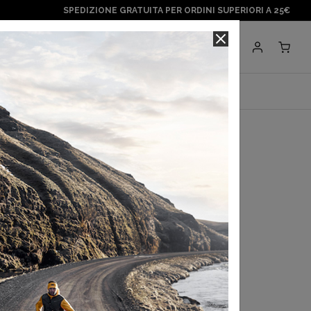
SPEDIZIONE GRATUITA PER ORDINI SUPERIORI A 25€
Negozi
BRANDS
paragonshop
orda 001A Man
a con
Klarna
.
Scopri di più
 in 3 rate con
Scalapay
Scopri di più