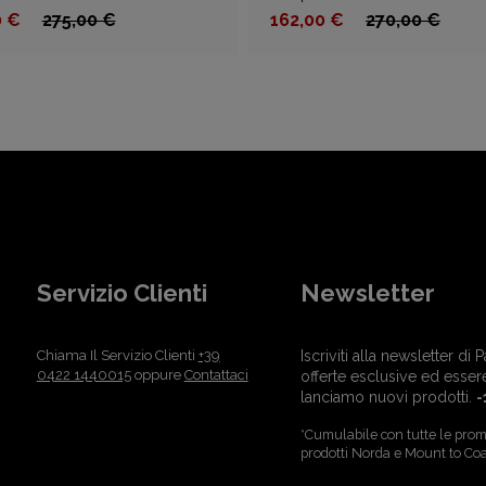
0 €
275,00 €
162,00 €
270,00 €
Servizio Clienti
Newsletter
Chiama Il Servizio Clienti
+39
Iscriviti alla newsletter d
0422 1440015
oppure
Contattaci
offerte esclusive ed esser
lanciamo nuovi prodotti.
-
*Cumulabile con tutte le promo
prodotti Norda e Mount to Coa