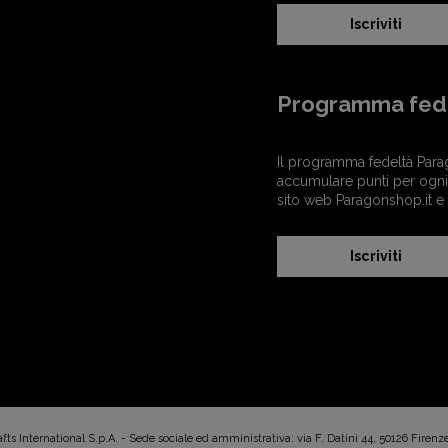
Iscriviti
Programma fed
Il programma fedeltà Para
accumulare punti per ogni 
sito web Paragonshop.it e
Iscriviti
s International S.p.A. - Sede sociale ed amministrativa: via F. Datini 44, 50126 Firenz