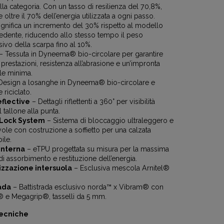
ella categoria. Con un tasso di resilienza del 70,8%,
e oltre il 70% dell’energia utilizzata a ogni passo.
gnifica un incremento del 30% rispetto al modello
edente, riducendo allo stesso tempo il peso
vo della scarpa fino al 10%.
– Tessuta in Dyneema® bio-circolare per garantire
restazioni, resistenza all’abrasione e un’impronta
le minima.
Design a losanghe in Dyneema® bio-circolare e
 riciclato.
eflective
– Dettagli riflettenti a 360° per visibilità
l tallone alla punta.
Lock System
– Sistema di bloccaggio ultraleggero e
ole con costruzione a soffietto per una calzata
ile.
interna
– eTPU progettata su misura per la massima
di assorbimento e restituzione dell’energia.
zzazione intersuola
– Esclusiva mescola Arnitel®
ada
– Battistrada esclusivo norda™ x Vibram® con
® e Megagrip®, tasselli da 5 mm.
Tecniche