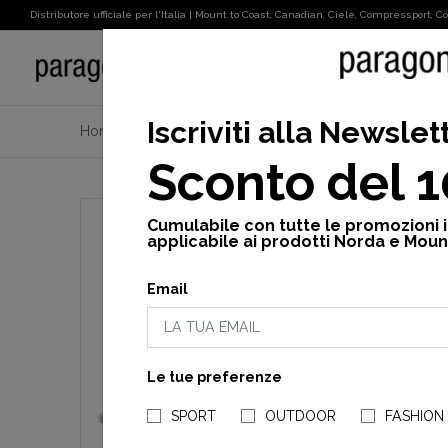
Distributore ufficiale per l'Italia | Mount to Coast, Canadian, Ciele, Compressport, Cot
SPORT
Iscriviti alla Newslet
Home
Norda
Scarpe
Norda 001A - Norda 001A
Sconto del 
Cumulabile con tutte le promozioni 
applicabile ai prodotti Norda e Moun
Email
Le tue preferenze
SPORT
OUTDOOR
FASHION