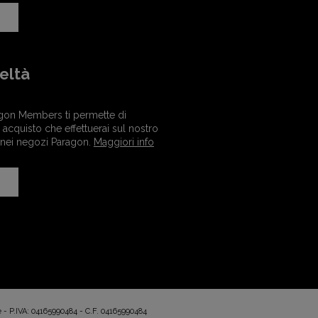
eltà
gon Members ti permette di
acquisto che effettuerai sul nostro
 nei negozi Paragon.
Maggiori info
e - P.IVA: 04165990484 - C.F. 04165990484