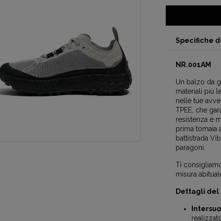
Specifiche d
NR.001AM
Un balzo da gi
materiali più l
nelle tue avve
TPEE, che gara
resistenza e m
prima tomaia 
battistrada Vi
paragoni.
Ti consigliamo
misura abitual
Dettagli del
Intersuo
realizzat