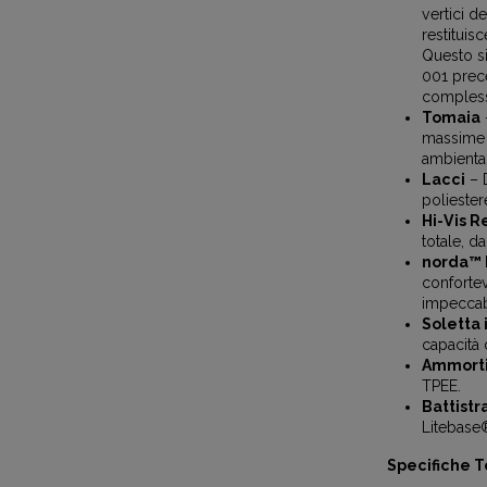
vertici d
restituisc
Questo si
001 prec
complessi
Tomaia
massime p
ambienta
Lacci
– 
poliestere
Hi-Vis R
totale, da
norda™ 
confortev
impeccab
Soletta 
capacità 
Ammorti
TPEE.
Battistr
Litebase
Specifiche 