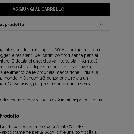
AGGIUNGI AL CARRELLO
el prodotto
gante per il trail running. La 001A è progettata con i
eggeri e resistenti, per offrirti comfort senza pensieri
nture. È dotata di un’esclusiva intersuola in Arnitel®
ntisce costanza di prestazioni ai massimi livelli,
antenimento delle proprietà meccaniche, unita alla
al mondo in Dyneema® senza cuciture e a un
bram® esclusivo, per prestazioni e durata senza
 di scegliere mezza taglia (US) in più rispetto alla tua
e.
 Prodotto
la
– Il composto in mescola Arnitel® TPEE,
o appositamente per la 001A, offre una comodità ai