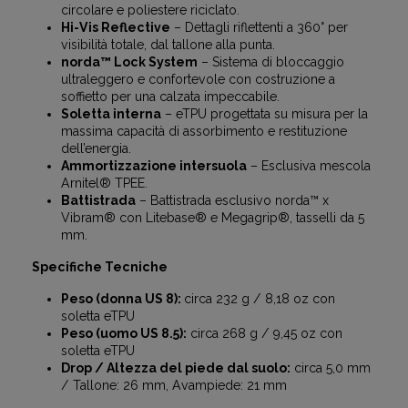
circolare e poliestere riciclato.
Hi-Vis Reflective
– Dettagli riflettenti a 360° per
visibilità totale, dal tallone alla punta.
norda™ Lock System
– Sistema di bloccaggio
ultraleggero e confortevole con costruzione a
soffietto per una calzata impeccabile.
Soletta interna
– eTPU progettata su misura per la
massima capacità di assorbimento e restituzione
dell’energia.
Ammortizzazione intersuola
– Esclusiva mescola
Arnitel® TPEE.
Battistrada
– Battistrada esclusivo norda™ x
Vibram® con Litebase® e Megagrip®, tasselli da 5
mm.
Specifiche Tecniche
Peso (donna US 8):
circa 232 g / 8,18 oz con
soletta eTPU
Peso (uomo US 8.5):
circa 268 g / 9,45 oz con
soletta eTPU
Drop / Altezza del piede dal suolo:
circa 5,0 mm
/ Tallone: 26 mm, Avampiede: 21 mm