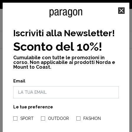
SPEDIZIONE GRATUITA PER ORDINI SUPERIORI A 25€
Iscriviti alla Newsletter
!
Home
Norda
Scarpe
Norda 001A - Norda 001A G+
Sconto del 10%!
Scarpa norda 001a man
Cumulabile con tutte le promozioni in
corso. Non applicabile ai prodotti Norda e
Mount to Coast.
Email
Le tue preferenze
NEGOZI PARAGONSHOP
SPORT
OUTDOOR
FASHION