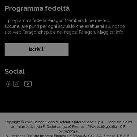
Programma fedeltà
Il programma fedeltà Paragon Members ti permette di
accumulare punti per ogni acquisto che effettuerai sul nostro
sito web Paragonshop.it e nei negozi Paragon.
Maggiori info
Iscriviti
Social
Copyright © 2026 ParagonShop di Artcrafts International S.p.A. - Sede sociale ed
amministrativa: via F. Datini 44, 50126 Firenze - P.IVA: 04165990484 - C.F.
04165990484
N° iscrizione Registro Imprese Firenze: 04165990484 C.C.I.A.A. Firenze, R.E.A. FI-