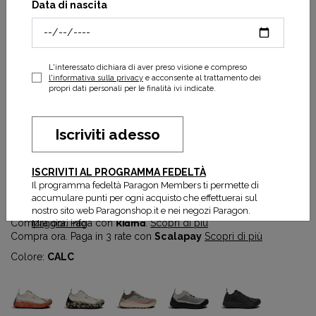
Data di nascita
L'interessato dichiara di aver preso visione e compreso
l'informativa sulla privacy
e acconsente al trattamento dei
propri dati personali per le finalità ivi indicate.
Iscriviti adesso
Scarpa Norda 001A Man
ISCRIVITI AL PROGRAMMA FEDELTÀ
Il programma fedeltà Paragon Members ti permette di
270,00 €
accumulare punti per ogni acquisto che effettuerai sul
nostro sito web Paragonshop.it e nei negozi Paragon.
Compra ora. Paga con
Klarna
.
Scopri di più
Maggiori info
Compra ora. Paga in 3 rate con
Scalapay
Scopri di più
Colore:
CALC