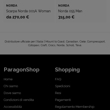
NORDA
NORDA
Scarpa Norda 001A Woman
Norda 055 Man
da 270,00 €
315,00 €
Distributore ufficiale per l'Italia | Mount to Coast, Canadian, Ciele, Compressport,
Cotopaxi, Craft, Crocs, Norda, Scholl, Teva.
ParagonShop
Shopping
Home
FAQ
Chi siamo
Spedizioni
Dove siamo
Resi
Condizioni di vendita
Pagamenti
Accessibilità
Regolamento Membership