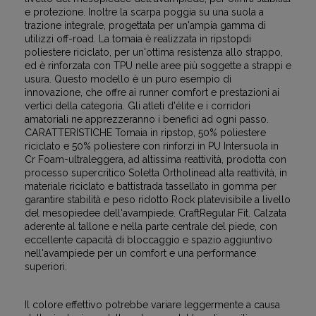
e protezione. Inoltre la scarpa poggia su una suola a
trazione integrale, progettata per un'ampia gamma di
utilizzi off-road. La tomaia è realizzata in ripstopdi
poliestere riciclato, per un'ottima resistenza allo strappo,
ed è rinforzata con TPU nelle aree più soggette a strappi e
usura. Questo modello è un puro esempio di
innovazione, che offre ai runner comfort e prestazioni ai
vertici della categoria. Gli atleti d'élite e i corridori
amatoriali ne apprezzeranno i benefici ad ogni passo.
CARATTERISTICHE Tomaia in ripstop, 50% poliestere
riciclato e 50% poliestere con rinforzi in PU Intersuola in
Cr Foam-ultraleggera, ad altissima reattività, prodotta con
processo supercritico Soletta Ortholinead alta reattività, in
materiale riciclato e battistrada tassellato in gomma per
garantire stabilità e peso ridotto Rock platevisibile a livello
del mesopiedee dell'avampiede. CraftRegular Fit. Calzata
aderente al tallone e nella parte centrale del piede, con
eccellente capacità di bloccaggio e spazio aggiuntivo
nell'avampiede per un comfort e una performance
superiori.
Il colore effettivo potrebbe variare leggermente a causa