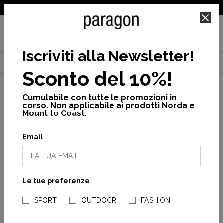
SPEDIZIONE GRATUITA PER ORDINI SUPERIORI A 25€
Iscriviti alla Newsletter
!
Home
Craft
Cross
Nuovi arrivi
Pure trail x w
Sconto del 10%!
Cumulabile con tutte le promozioni in
corso. Non applicabile ai prodotti Norda e
Mount to Coast.
Email
Le tue preferenze
NEGOZI PARAGONSHOP
SPORT
OUTDOOR
FASHION