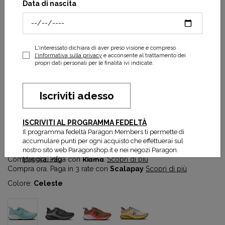
Data di nascita
L'interessato dichiara di aver preso visione e compreso
l'informativa sulla privacy
e acconsente al trattamento dei
propri dati personali per le finalità ivi indicate.
Iscriviti adesso
Pure trail x w
ISCRIVITI AL PROGRAMMA FEDELTÀ
80,00 €
160,00 €
Il programma fedeltà Paragon Members ti permette di
Prezzo più basso degli ultimi 30 gg:
80,00 €
accumulare punti per ogni acquisto che effettuerai sul
nostro sito web Paragonshop.it e nei negozi Paragon.
Maggiori info
Compra ora. Paga con
Klarna
.
Scopri di più
Compra ora. Paga in 3 rate con
Scalapay
Scopri di più
Colore:
Celeste