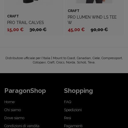
CRAFT
CRAFT
PRO LUMEN WIND LS TEE
PRO TRAIL CALVES
W
15,00 €
30,00 €
45,00 €
90,00 €
Distributore ufficiale per l'Italia | Mount to Coast, Canadian, Ciele, Compressport,
Cotopaxi, Craft, Crocs, Norda, Scholl, Teva.
ParagonShop
Shopping
Home
FAQ
Chi siamo
Spedizioni
Dove siamo
Resi
Condizioni di vendita
Pagamenti