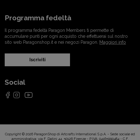
Programma fedeltà
Il programma fedeltà Paragon Members ti permette di
accumulare punti per ogni acquisto che effettuerai sul nostro
sito web Paragonshop.it e nei negozi Paragon.
Maggiori info
Iscriviti
Social
Copyright © 2026 ParagonShop di Artcrafts International S.p.A. - Sede sociale ed
amministrativa: via F. Datini 44, 50126 Firenze - P.IVA: 04165990484 - C.F.