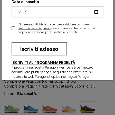
Data di nascita
L'interessato dichiara di aver preso visione e compreso
l'informativa sulla privacy
e acconsente al trattamento dei
propri dati personali per le finalità ivi indicate.
Iscriviti adesso
Endurance 2 m
ISCRIVITI AL PROGRAMMA FEDELTÀ
80,00 €
160,00 €
Il programma fedeltà Paragon Members ti permette di
Prezzo più basso degli ultimi 30 gg:
80,00 €
accumulare punti per ogni acquisto che effettuerai sul
nostro sito web Paragonshop.it e nei negozi Paragon.
Maggiori info
Compra ora. Paga con
Klarna
.
Scopri di più
Compra ora. Paga in 3 rate con
Scalapay
Scopri di più
Colore:
Blazesulfur