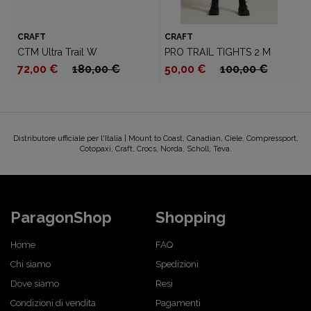
CRAFT
CRAFT
CTM Ultra Trail W
PRO TRAIL TIGHTS 2 M
72,00 €
180,00 €
50,00 €
100,00 €
Distributore ufficiale per l'Italia | Mount to Coast, Canadian, Ciele, Compressport,
Cotopaxi, Craft, Crocs, Norda, Scholl, Teva.
ParagonShop
Shopping
Home
FAQ
Chi siamo
Spedizioni
Dove siamo
Resi
Condizioni di vendita
Pagamenti