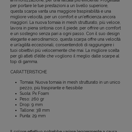
ammortizzazione, per una falcata più efficiente. Progettata
per portare le tue prestazioni a un livello superiore,
questa scarpa vanta una maggiore traspirabilità e una
migliore velocità, per un comfort e un'efficienza ancora
maggiori. La nuova tomaia in mesh strutturato, più veloce,
lavora in piena sintonia con il piede, per offrire un comfort
e un sostegno senza pari a ogni passo. Con il suo design
elegante e aerodinamico, questa scarpa offre una velocità
e un'agilità eccezionali, consentendoti di raggiungere i
tuoi obiettivi più velocemente che mai. La migliore scelta
per gli atleti d'élite che vogliono il meglio dalle scarpe al
top di gamma.
CARATTERISTICHE
Tomaia: Nuova tomaia in mesh strutturato in un unico
pezzo, più traspirante e flessibile
Suola: Px Foam
Peso: 260 gr
Drop: 9 mm
Tallone: 38 mm
Punta: 29 mm
Il colore effettivo potrebbe variare leggermente a causa