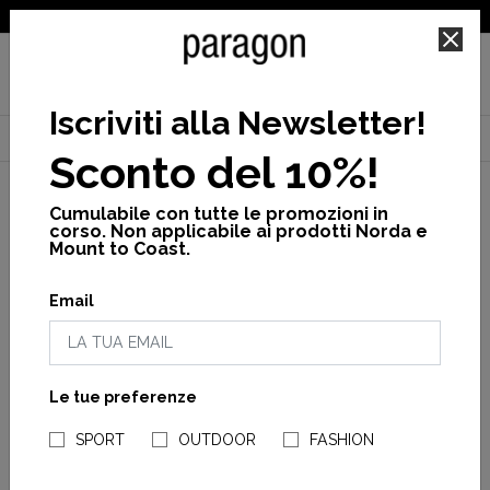
SPEDIZIONE GRATUITA PER ORDINI SUPERIORI A 25€
Iscriviti alla Newsletter
!
Home
Uomo
Scarpe
Endurance
Endurance 2 m
Sconto del 10%!
Cumulabile con tutte le promozioni in
corso. Non applicabile ai prodotti Norda e
Mount to Coast.
Email
Le tue preferenze
NEGOZI PARAGONSHOP
SPORT
OUTDOOR
FASHION